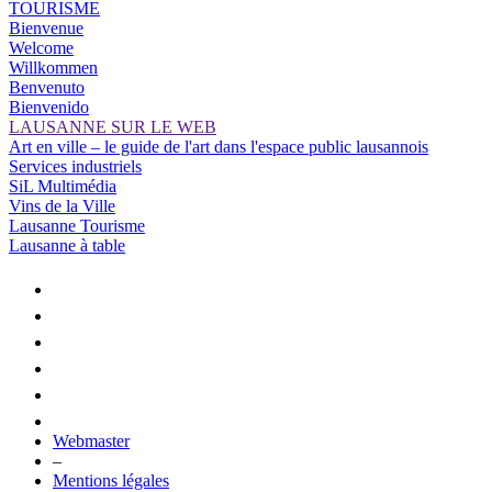
TOURISME
Bienvenue
Welcome
Willkommen
Benvenuto
Bienvenido
LAUSANNE SUR LE WEB
Art en ville – le guide de l'art dans l'espace public lausannois
Services industriels
SiL Multimédia
Vins de la Ville
Lausanne Tourisme
Lausanne à table
Webmaster
–
Mentions légales