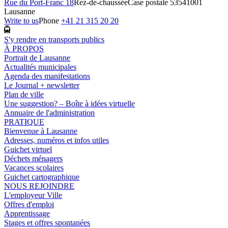
Rue du Port-Franc 18
Rez-de-chaussée
Case postale 5354
1001
Lausanne
Write to us
Phone
+41 21 315 20 20
S'y rendre en transports publics
À PROPOS
Portrait de Lausanne
Actualités municipales
Agenda des manifestations
Le Journal + newsletter
Plan de ville
Une suggestion? – Boîte à idées virtuelle
Annuaire de l'administration
PRATIQUE
Bienvenue à Lausanne
Adresses, numéros et infos utiles
Guichet virtuel
Déchets ménagers
Vacances scolaires
Guichet cartographique
NOUS REJOINDRE
L'employeur Ville
Offres d'emploi
Apprentissage
Stages et offres spontanées