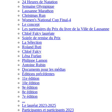
24 Heures de Natation
Semaine Olympique
Lausanne Marathon
Christmas Run
Women's National Cup Final-4
Le concept
Les partenaires du Prix du livre de la Ville de Lausanne
Chloé Falcy lauréate
Soirée de remise du Prix
La Sélection
Roland Buti
Chloé Falcy
Léna Furlan
Philippe Lamon
Antoine Rubin
Documents pour les médias
Éditions précédentes
11e édition
10e édition
9e édition
8e édition
7e édition
...
Le lauréat 2023-2025
Participantes et participants 2023