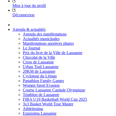
Mise à jour du profil
Déconnexion
Agenda & actualités
Agenda des manifestations
Actualités municipales
Manifestations sportives phares
Le Journal
Prix du livre de la Ville de Lausanne
Chocolat de la Ville
Cross de Lausanne
Urban Trail Lausanne
20KM de Lausanne
Cyclotour du Léman
Panathlon Family Games
Women Sport Evasion
Course Lausanne Capitale Olympique
Triathlon de Lausanne
FIBA U19 Basketball World Cup 2025
3x3 Basket World Tour Master
Athletissima
Equissima Lausanne