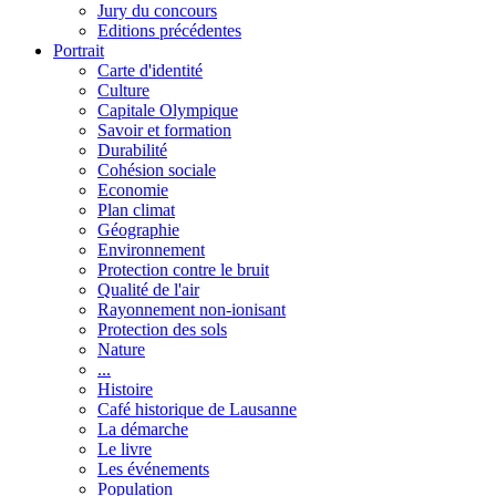
Jury du concours
Editions précédentes
Portrait
Carte d'identité
Culture
Capitale Olympique
Savoir et formation
Durabilité
Cohésion sociale
Economie
Plan climat
Géographie
Environnement
Protection contre le bruit
Qualité de l'air
Rayonnement non-ionisant
Protection des sols
Nature
...
Histoire
Café historique de Lausanne
La démarche
Le livre
Les événements
Population