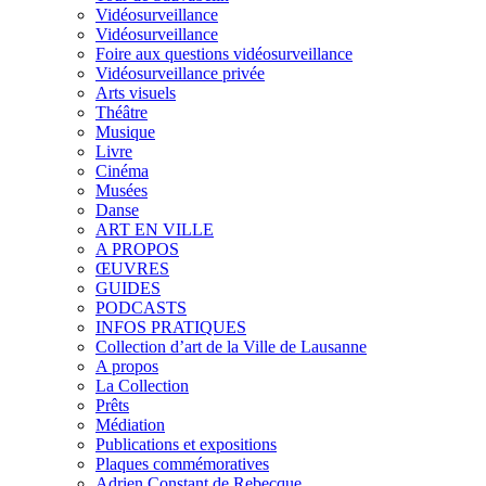
Vidéosurveillance
Vidéosurveillance
Foire aux questions vidéosurveillance
Vidéosurveillance privée
Arts visuels
Théâtre
Musique
Livre
Cinéma
Musées
Danse
ART EN VILLE
A PROPOS
ŒUVRES
GUIDES
PODCASTS
INFOS PRATIQUES
Collection d’art de la Ville de Lausanne
A propos
La Collection
Prêts
Médiation
Publications et expositions
Plaques commémoratives
Adrien Constant de Rebecque