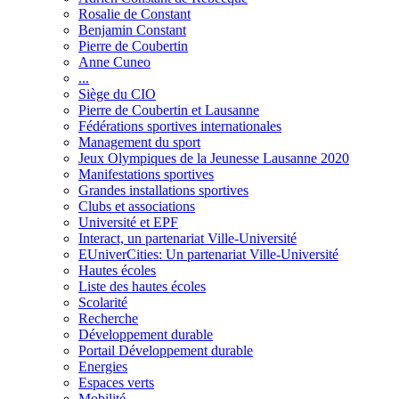
Rosalie de Constant
Benjamin Constant
Pierre de Coubertin
Anne Cuneo
...
Siège du CIO
Pierre de Coubertin et Lausanne
Fédérations sportives internationales
Management du sport
Jeux Olympiques de la Jeunesse Lausanne 2020
Manifestations sportives
Grandes installations sportives
Clubs et associations
Université et EPF
Interact, un partenariat Ville-Université
EUniverCities: Un partenariat Ville-Université
Hautes écoles
Liste des hautes écoles
Scolarité
Recherche
Développement durable
Portail Développement durable
Energies
Espaces verts
Mobilité