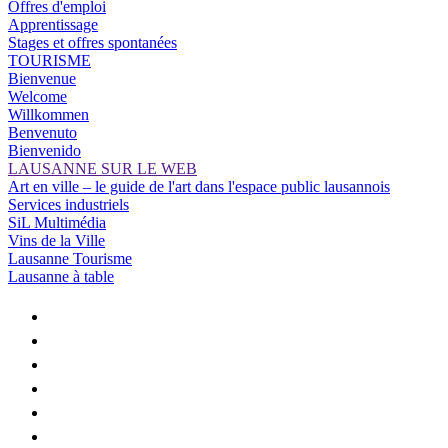
Offres d'emploi
Apprentissage
Stages et offres spontanées
TOURISME
Bienvenue
Welcome
Willkommen
Benvenuto
Bienvenido
LAUSANNE SUR LE WEB
Art en ville – le guide de l'art dans l'espace public lausannois
Services industriels
SiL Multimédia
Vins de la Ville
Lausanne Tourisme
Lausanne à table