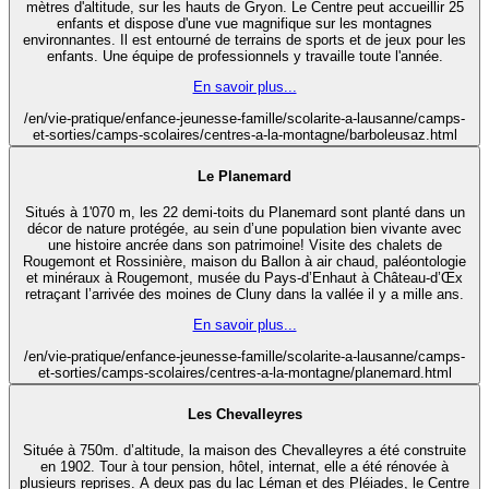
mètres d'altitude, sur les hauts de Gryon. Le Centre peut accueillir 25
enfants et dispose d'une vue magnifique sur les montagnes
environnantes. Il est entourné de terrains de sports et de jeux pour les
enfants. Une équipe de professionnels y travaille toute l'année.
En savoir plus...
/en/vie-pratique/enfance-jeunesse-famille/scolarite-a-lausanne/camps-
et-sorties/camps-scolaires/centres-a-la-montagne/barboleusaz.html
Le Planemard
Situés à 1'070 m, les 22 demi-toits du Planemard sont planté dans un
décor de nature protégée, au sein d’une population bien vivante avec
une histoire ancrée dans son patrimoine! Visite des chalets de
Rougemont et Rossinière, maison du Ballon à air chaud, paléontologie
et minéraux à Rougemont, musée du Pays-d’Enhaut à Château-d’Œx
retraçant l’arrivée des moines de Cluny dans la vallée il y a mille ans.
En savoir plus...
/en/vie-pratique/enfance-jeunesse-famille/scolarite-a-lausanne/camps-
et-sorties/camps-scolaires/centres-a-la-montagne/planemard.html
Les Chevalleyres
Située à 750m. d’altitude, la maison des Chevalleyres a été construite
en 1902. Tour à tour pension, hôtel, internat, elle a été rénovée à
plusieurs reprises. A deux pas du lac Léman et des Pléiades, le Centre