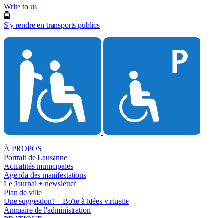
Write to us
S'y rendre en transports publics
À PROPOS
Portrait de Lausanne
Actualités municipales
Agenda des manifestations
Le Journal + newsletter
Plan de ville
Une suggestion? – Boîte à idées virtuelle
Annuaire de l'administration