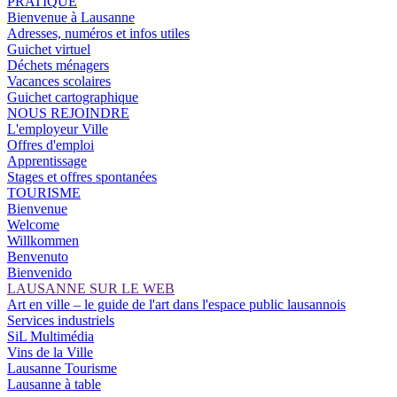
PRATIQUE
Bienvenue à Lausanne
Adresses, numéros et infos utiles
Guichet virtuel
Déchets ménagers
Vacances scolaires
Guichet cartographique
NOUS REJOINDRE
L'employeur Ville
Offres d'emploi
Apprentissage
Stages et offres spontanées
TOURISME
Bienvenue
Welcome
Willkommen
Benvenuto
Bienvenido
LAUSANNE SUR LE WEB
Art en ville – le guide de l'art dans l'espace public lausannois
Services industriels
SiL Multimédia
Vins de la Ville
Lausanne Tourisme
Lausanne à table