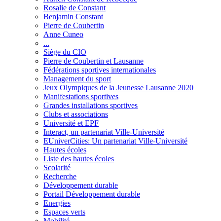
Rosalie de Constant
Benjamin Constant
Pierre de Coubertin
Anne Cuneo
...
Siège du CIO
Pierre de Coubertin et Lausanne
Fédérations sportives internationales
Management du sport
Jeux Olympiques de la Jeunesse Lausanne 2020
Manifestations sportives
Grandes installations sportives
Clubs et associations
Université et EPF
Interact, un partenariat Ville-Université
EUniverCities: Un partenariat Ville-Université
Hautes écoles
Liste des hautes écoles
Scolarité
Recherche
Développement durable
Portail Développement durable
Energies
Espaces verts
Mobilité