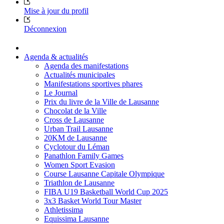
Mise à jour du profil
Déconnexion
Agenda & actualités
Agenda des manifestations
Actualités municipales
Manifestations sportives phares
Le Journal
Prix du livre de la Ville de Lausanne
Chocolat de la Ville
Cross de Lausanne
Urban Trail Lausanne
20KM de Lausanne
Cyclotour du Léman
Panathlon Family Games
Women Sport Evasion
Course Lausanne Capitale Olympique
Triathlon de Lausanne
FIBA U19 Basketball World Cup 2025
3x3 Basket World Tour Master
Athletissima
Equissima Lausanne