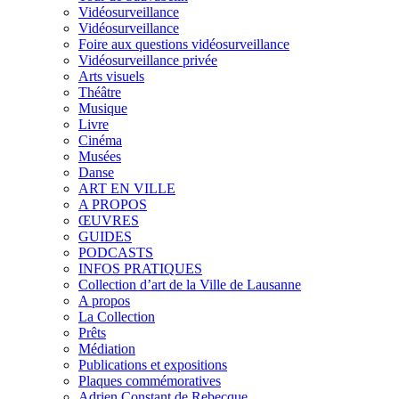
Vidéosurveillance
Vidéosurveillance
Foire aux questions vidéosurveillance
Vidéosurveillance privée
Arts visuels
Théâtre
Musique
Livre
Cinéma
Musées
Danse
ART EN VILLE
A PROPOS
ŒUVRES
GUIDES
PODCASTS
INFOS PRATIQUES
Collection d’art de la Ville de Lausanne
A propos
La Collection
Prêts
Médiation
Publications et expositions
Plaques commémoratives
Adrien Constant de Rebecque