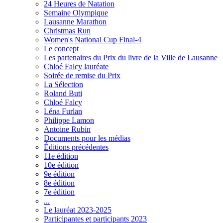
24 Heures de Natation
Semaine Olympique
Lausanne Marathon
Christmas Run
Women's National Cup Final-4
Le concept
Les partenaires du Prix du livre de la Ville de Lausanne
Chloé Falcy lauréate
Soirée de remise du Prix
La Sélection
Roland Buti
Chloé Falcy
Léna Furlan
Philippe Lamon
Antoine Rubin
Documents pour les médias
Éditions précédentes
11e édition
10e édition
9e édition
8e édition
7e édition
...
Le lauréat 2023-2025
Participantes et participants 2023