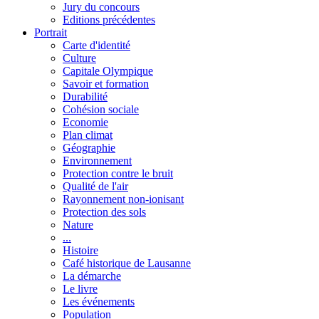
Jury du concours
Editions précédentes
Portrait
Carte d'identité
Culture
Capitale Olympique
Savoir et formation
Durabilité
Cohésion sociale
Economie
Plan climat
Géographie
Environnement
Protection contre le bruit
Qualité de l'air
Rayonnement non-ionisant
Protection des sols
Nature
...
Histoire
Café historique de Lausanne
La démarche
Le livre
Les événements
Population