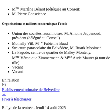
me
M
Marlène Bérard (déléguée au Conseil)
M. Pierre Conscience
Organisations et milieux concernés par l'école
Union des sociétés lausannoises, M. Antoine Jaquenoud,
président (délégué au Conseil)
me
Montelly Vit!, M
Fabienne Baud
Structure parascolaire du Belvédère, M. Ruark Moolman
La Pagode, centre de quartier de Malley-Montelly,
me
me
M
Véronique Zimmermann & M
Aude Maurer (à tour de
rôle)
Vacant
Vacant
En relation
Etablissement primaire de Belvédère
Flyer à télécharger
Rallye de la rentrée - Jeudi 14 août 2025