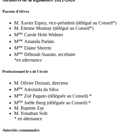
Parents d'élèves
M. Xavier Equey, vice-président (délégué au Conseil*)
M. Etienne Monnay (délégué au Conseil*)
me
M
Carole Hobi Widmer
me
M
Amanda Parlato
me
M
Elaine Sheerin
me
M
Déborah Suarato, secrétaire
*en alternance
Professionnel-le-s de l'école
M. Olivier Dezuari, directeur
me
M
Adozinda da Silva
me
M
Zoé Pagano (déléguée au Conseil) *
me
M
Joëlle Iberg (déléguée au Conseil) *
M. Baptiste Zay
M. Yonathan Seib
* en alternance
Autorités communales