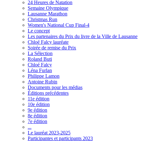
24 Heures de Natation
Semaine Olympique
Lausanne Marathon
Christmas Run
Women's National Cup Final-4
Le concept
Les partenaires du Prix du livre de la Ville de Lausanne
Chloé Falcy lauréate
Soirée de remise du Prix
La Sélection
Roland Buti
Chloé Falcy
Léna Furlan
Philippe Lamon
Antoine Rubin
Documents pour les médias
Éditions précédentes
11e édition
10e édition
9e édition
8e édition
7e édition
...
Le lauréat 2023-2025
Participantes et participants 2023