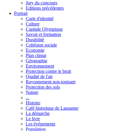
Jury du concours
Editions précédentes
Portrait
Carte d'identité
Culture
Capitale Olympique
Savoir et formation
Durabilité
Cohésion sociale
Economie
Plan climat
Géographie
Environnement
Protection contre le bruit
Qualité de l'air
Rayonnement non-ionisant
Protection des sols
Nature
...
Histoire
Café historique de Lausanne
La démarche
Le livre
Les événements
Population