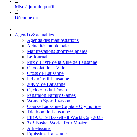
Mise à jour du profil
Déconnexion
Agenda & actualités
Agenda des manifestations
Actualités municipales
Manifestations sportives phares
Le Journal
Prix du livre de la Ville de Lausanne
Chocolat de la Ville
Cross de Lausanne
Urban Trail Lausanne
20KM de Lausanne
Cyclotour du Léman
Panathlon Family Games
Women Sport Evasion
Course Lausanne Capitale Olympique
Triathlon de Lausanne
FIBA U19 Basketball World Cup 2025
3x3 Basket World Tour Master
Athletissima
Equissima Lausanne