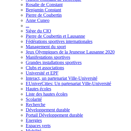
Rosalie de Constant
Benjamin Constant
Pierre de Coubertin
Anne Cuneo
...
Siège du CIO
Pierre de Coubertin et Lausanne
Fédérations sportives internationales
Management du sport
Jeux Olympiques de la Jeunesse Lausanne 2020
Manifestations sportives
Grandes installations sportives
Clubs et associations
Université et EPF
Interact, un partenariat Ville-Université
EUniverCities: Un partenariat Ville-Université
Hautes écoles
Liste des hautes écoles
Scolarité
Recherche
Développement durable
Portail Développement durable
Energies
Espaces verts
Mobilité