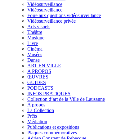
Vidéosurveillance
Vidéosurveillance
Foire aux questions vidéosurveillance
Vidéosurveillance privée
Arts visuels
Théâtre
Musique
Livre
Cinéma
Musées
Danse
ART EN VILLE
A PROPOS
ŒUVRES
GUIDES
PODCASTS
INFOS PRATIQUES
Collection d’art de la Ville de Lausanne
A propos
La Collection
Prêts
Médiation
Publications et expositions
Plaques commémoratives
Adrien Constant de Rebecque