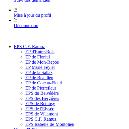
Suivi des demandes
Mise à jour du profil
Déconnexion
EPS C.F. Ramuz
EP d'Entre-Bois
EP de Floréal
EP de Mon-Repos
EP Marie Feyler
EP de la Sallaz
EP de Beaulieu
EP de Coteau-Fleuri
EP de Pierrefleur
EPS du Belvédère
EPS des Bergières
EPS de Béthusy
EPS de l'Elysée
EPS de Villamont
EPS C.F. Ramuz
EPS Isabelle-de-Montolieu