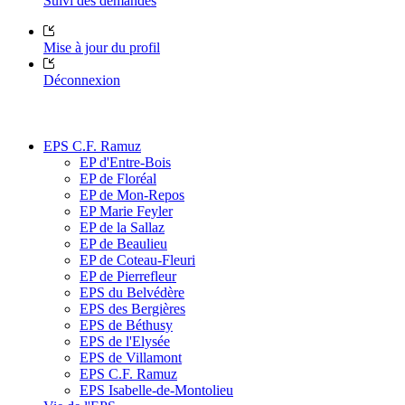
Suivi des demandes
Mise à jour du profil
Déconnexion
EPS C.F. Ramuz
EP d'Entre-Bois
EP de Floréal
EP de Mon-Repos
EP Marie Feyler
EP de la Sallaz
EP de Beaulieu
EP de Coteau-Fleuri
EP de Pierrefleur
EPS du Belvédère
EPS des Bergières
EPS de Béthusy
EPS de l'Elysée
EPS de Villamont
EPS C.F. Ramuz
EPS Isabelle-de-Montolieu