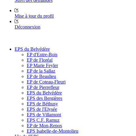
Suivi des demandes
Mise à jour du profil
Déconnexion
EPS du Belvédère
EP d'Entre-Bois
EP de Floréal
EP Marie Feyler
EP de la Sallaz
EP de Beaulieu
EP de Coteau-Fleuri
EP de Pierrefleur
EPS du Belvédère
EPS des Bergières
EPS de Béthusy
EPS de l'Elysée
EPS de Villamont
EPS C.F. Ramuz
EP de Mon-Repos
EPS Isabelle-de-Montolieu