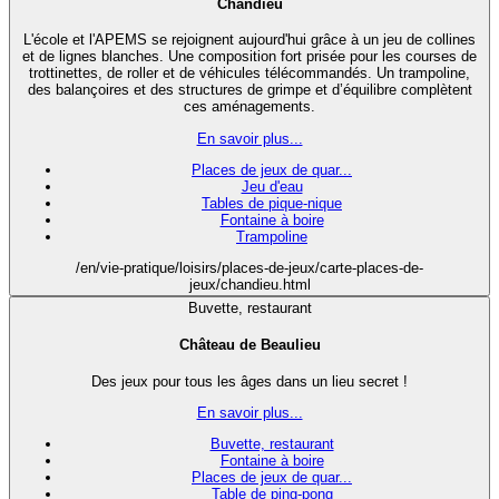
Chandieu
L'école et l'APEMS se rejoignent aujourd'hui grâce à un jeu de collines
et de lignes blanches. Une composition fort prisée pour les courses de
trottinettes, de roller et de véhicules télécommandés. Un trampoline,
des balançoires et des structures de grimpe et d’équilibre complètent
ces aménagements.
En savoir plus...
Places de jeux de quar...
Jeu d'eau
Tables de pique-nique
Fontaine à boire
Trampoline
/en/vie-pratique/loisirs/places-de-jeux/carte-places-de-
jeux/chandieu.html
Buvette, restaurant
Château de Beaulieu
Des jeux pour tous les âges dans un lieu secret !
En savoir plus...
Buvette, restaurant
Fontaine à boire
Places de jeux de quar...
Table de ping-pong