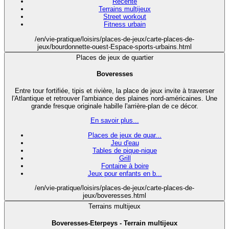
Récente
Terrains multijeux
Street workout
Fitness urbain
/en/vie-pratique/loisirs/places-de-jeux/carte-places-de-
jeux/bourdonnette-ouest-Espace-sports-urbains.html
Places de jeux de quartier
Boveresses
Entre tour fortifiée, tipis et rivière, la place de jeux invite à traverser
l'Atlantique et retrouver l'ambiance des plaines nord-américaines. Une
grande fresque originale habille l'arrière-plan de ce décor.
En savoir plus...
Places de jeux de quar...
Jeu d'eau
Tables de pique-nique
Grill
Fontaine à boire
Jeux pour enfants en b...
/en/vie-pratique/loisirs/places-de-jeux/carte-places-de-
jeux/boveresses.html
Terrains multijeux
Boveresses-Eterpeys - Terrain multijeux