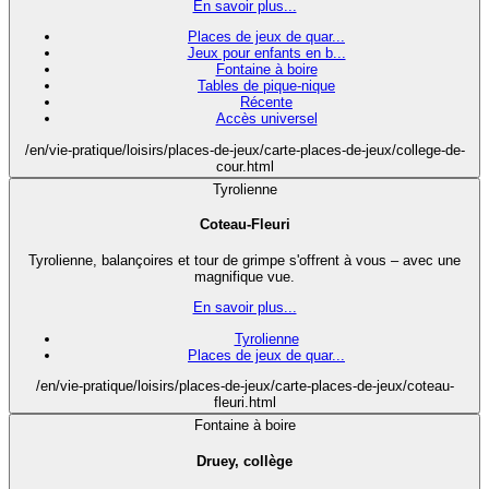
En savoir plus...
Places de jeux de quar...
Jeux pour enfants en b...
Fontaine à boire
Tables de pique-nique
Récente
Accès universel
/en/vie-pratique/loisirs/places-de-jeux/carte-places-de-jeux/college-de-
cour.html
Tyrolienne
Coteau-Fleuri
Tyrolienne, balançoires et tour de grimpe s'offrent à vous – avec une
magnifique vue.
En savoir plus...
Tyrolienne
Places de jeux de quar...
/en/vie-pratique/loisirs/places-de-jeux/carte-places-de-jeux/coteau-
fleuri.html
Fontaine à boire
Druey, collège