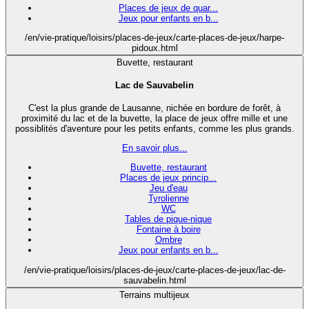
Places de jeux de quar...
Jeux pour enfants en b...
/en/vie-pratique/loisirs/places-de-jeux/carte-places-de-jeux/harpe-
pidoux.html
Buvette, restaurant
Lac de Sauvabelin
C'est la plus grande de Lausanne, nichée en bordure de forêt, à
proximité du lac et de la buvette, la place de jeux offre mille et une
possiblités d'aventure pour les petits enfants, comme les plus grands.
En savoir plus...
Buvette, restaurant
Places de jeux princip...
Jeu d'eau
Tyrolienne
WC
Tables de pique-nique
Fontaine à boire
Ombre
Jeux pour enfants en b...
/en/vie-pratique/loisirs/places-de-jeux/carte-places-de-jeux/lac-de-
sauvabelin.html
Terrains multijeux