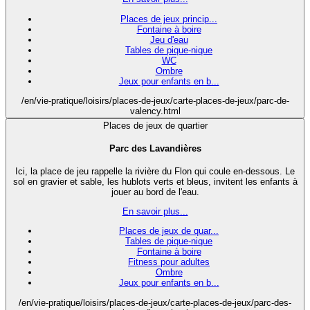
Places de jeux princip...
Fontaine à boire
Jeu d'eau
Tables de pique-nique
WC
Ombre
Jeux pour enfants en b...
/en/vie-pratique/loisirs/places-de-jeux/carte-places-de-jeux/parc-de-
valency.html
Places de jeux de quartier
Parc des Lavandières
Ici, la place de jeu rappelle la rivière du Flon qui coule en-dessous. Le
sol en gravier et sable, les hublots verts et bleus, invitent les enfants à
jouer au bord de l'eau.
En savoir plus...
Places de jeux de quar...
Tables de pique-nique
Fontaine à boire
Fitness pour adultes
Ombre
Jeux pour enfants en b...
/en/vie-pratique/loisirs/places-de-jeux/carte-places-de-jeux/parc-des-