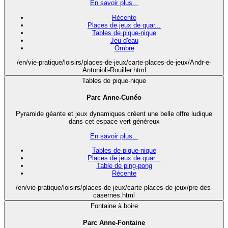
En savoir plus...
Récente
Places de jeux de quar...
Tables de pique-nique
Jeu d'eau
Ombre
/en/vie-pratique/loisirs/places-de-jeux/carte-places-de-jeux/Andr-e-
Antonioli-Rouiller.html
Tables de pique-nique
Parc Anne-Cunéo
Pyramide géante et jeux dynamiques créent une belle offre ludique
dans cet espace vert généreux
En savoir plus...
Tables de pique-nique
Places de jeux de quar...
Table de ping-pong
Récente
/en/vie-pratique/loisirs/places-de-jeux/carte-places-de-jeux/pre-des-
casernes.html
Fontaine à boire
Parc Anne-Fontaine