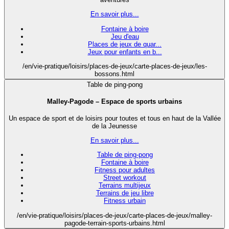
En savoir plus...
Fontaine à boire
Jeu d'eau
Places de jeux de quar...
Jeux pour enfants en b...
/en/vie-pratique/loisirs/places-de-jeux/carte-places-de-jeux/les-
bossons.html
Table de ping-pong
Malley-Pagode – Espace de sports urbains
Un espace de sport et de loisirs pour toutes et tous en haut de la Vallée
de la Jeunesse
En savoir plus...
Table de ping-pong
Fontaine à boire
Fitness pour adultes
Street workout
Terrains multijeux
Terrains de jeu libre
Fitness urbain
/en/vie-pratique/loisirs/places-de-jeux/carte-places-de-jeux/malley-
pagode-terrain-sports-urbains.html