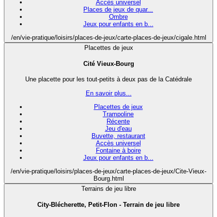
Accès universel
Places de jeux de quar...
Ombre
Jeux pour enfants en b...
/en/vie-pratique/loisirs/places-de-jeux/carte-places-de-jeux/cigale.html
Placettes de jeux
Cité Vieux-Bourg
Une placette pour les tout-petits à deux pas de la Catédrale
En savoir plus...
Placettes de jeux
Trampoline
Récente
Jeu d'eau
Buvette, restaurant
Accès universel
Fontaine à boire
Jeux pour enfants en b...
/en/vie-pratique/loisirs/places-de-jeux/carte-places-de-jeux/Cite-Vieux-
Bourg.html
Terrains de jeu libre
City-Blécherette, Petit-Flon - Terrain de jeu libre