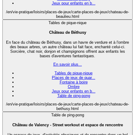
Jeux pour enfants en b...
/en/vie-pratique/loisirs/places-de-jeux/carte-places-de-jeux/chateau-de-
beaulieu.html
Tables de pique-nique
Château de Béthusy
En face du château de Béthusy, dans un havre de verdure et à l'ombre
des beaux arbres, un autre château lui fait face, enchanté celui-ci.
Sorcière, chat noir, donjon et champignons offrent aux enfants les
bases d'aventures fantastiques.
En savoir plus...
Tables de pique-nique
Places de jeux de quar...
Fontaine à boire
Ombre
Jeux pour enfants en b...
Table de ping-pong
/en/vie-pratique/loisirs/places-de-jeux/carte-places-de-jeux/chateau-de-
bethusy.html
Table de ping-pong
Château de Valency - Street workout et espace de rencontre
Un espace de jeux, d'activités physiques et de rencontre dans un bel