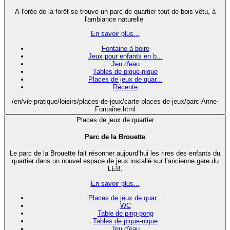
A l'orée de la forêt se trouve un parc de quartier tout de bois vêtu, à
l'ambiance naturelle
En savoir plus...
Fontaine à boire
Jeux pour enfants en b...
Jeu d'eau
Tables de pique-nique
Places de jeux de quar...
Récente
/en/vie-pratique/loisirs/places-de-jeux/carte-places-de-jeux/parc-Anne-
Fontaine.html
Places de jeux de quartier
Parc de la Brouette
Le parc de la Brouette fait résonner aujourd’hui les rires des enfants du
quartier dans un nouvel espace de jeux installé sur l’ancienne gare du
LEB.
En savoir plus...
Places de jeux de quar...
WC
Table de ping-pong
Tables de pique-nique
Jeu d'eau