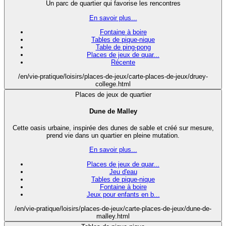
Un parc de quartier qui favorise les rencontres
En savoir plus...
Fontaine à boire
Tables de pique-nique
Table de ping-pong
Places de jeux de quar...
Récente
/en/vie-pratique/loisirs/places-de-jeux/carte-places-de-jeux/druey-
college.html
Places de jeux de quartier
Dune de Malley
Cette oasis urbaine, inspirée des dunes de sable et créé sur mesure,
prend vie dans un quartier en pleine mutation.
En savoir plus...
Places de jeux de quar...
Jeu d'eau
Tables de pique-nique
Fontaine à boire
Jeux pour enfants en b...
/en/vie-pratique/loisirs/places-de-jeux/carte-places-de-jeux/dune-de-
malley.html