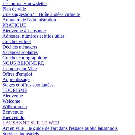
Le Journal + newsletter
Plan de ville
Une suggestion? – Boîte à idées virtuelle
Annuaire de l'administration
PRATIQUE
Bienvenue à Lausanne
Adresses, numéros et infos utiles
Guichet virtuel
Déchets ménagers
Vacances scolaires
Guichet cartographique
NOUS REJOINDRE
L'employeur Ville
Offres d'emploi
Apprentissage
Stages et offres spontanées
TOURISME
Bienvenue
Welcome
Willkommen
Benvenuto
Bienvenido
LAUSANNE SUR LE WEB
Art en ville – le guide de l'art dans l'espace public lausannois
Services industriels