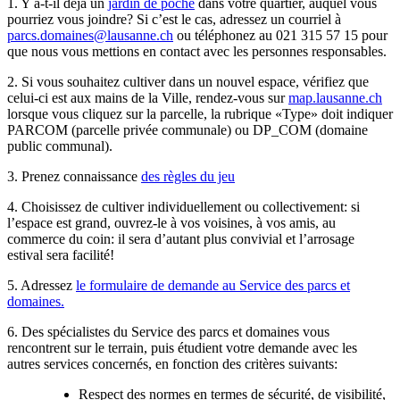
1. Y a-t-il déjà un
jardin de poche
dans votre quartier, auquel vous
pourriez vous joindre? Si c’est le cas, adressez un courriel à
parcs.domaines@lausanne.ch
ou téléphonez au 021 315 57 15 pour
que nous vous mettions en contact avec les personnes responsables.
2. Si vous souhaitez cultiver dans un nouvel espace, vérifiez que
celui-ci est aux mains de la Ville, rendez-vous sur
map.lausanne.ch
lorsque vous cliquez sur la parcelle, la rubrique «Type» doit indiquer
PARCOM (parcelle privée communale) ou DP_COM (domaine
public communal).
3. Prenez connaissance
des règles du jeu
4. Choisissez de cultiver individuellement ou collectivement: si
l’espace est grand, ouvrez-le à vos voisines, à vos amis, au
commerce du coin: il sera d’autant plus convivial et l’arrosage
estival sera facilité!
5. Adressez
le formulaire de demande au Service des parcs et
domaines.
6. Des spécialistes du Service des parcs et domaines vous
rencontrent sur le terrain, puis étudient votre demande avec les
autres services concernés, en fonction des critères suivants:
Respect des normes en termes de sécurité, de visibilité,