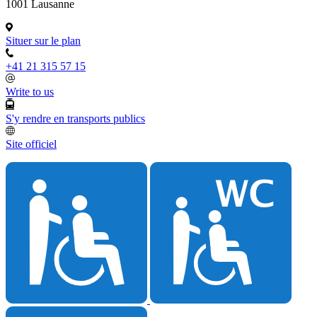
1001 Lausanne
Situer sur le plan
+41 21 315 57 15
Write to us
S'y rendre en transports publics
Site officiel