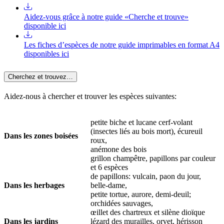
Aidez-vous grâce à notre guide «Cherche et trouve»
disponible ici
Les fiches d’espèces de notre guide imprimables en format A4
disponibles ici
Cherchez et trouvez…
Aidez-nous à chercher et trouver les espèces suivantes:
petite biche et lucane cerf-volant
(insectes liés au bois mort), écureuil
Dans les zones boisées
roux,
anémone des bois
grillon champêtre, papillons par couleur
et 6 espèces
de papillons: vulcain, paon du jour,
Dans les herbages
belle-dame,
petite tortue, aurore, demi-deuil;
orchidées sauvages,
œillet des chartreux et silène dioïque
Dans les jardins
lézard des murailles, orvet, hérisson