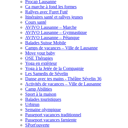
Procap Lausanne
Ca marche à fond les formes
Rallyes avec Furet Futé
Itinéraires santé et rallyes jeunes
Cours santé
AVIVO Lausanne – Marche
AVIVO Lausanne – Gymnastique
AVIVO Lausanne – Pétanque
Balades Suisse Mobile
Camps de vacances – Ville de Lausanne
Move your baby
OSE Thérapies
Yoga en extérieur
Yoga à la Jetée de la Compagnie
Les Samedis de Sévelin
Danse avec tes mains - Théâtre Sévelin 36
Activités de vacances – Ville de Lausanne
Camp Abilities
Sport à la maison
Balades touristiques
Urbirun
Semaine olympique
Passeport vacances traditionnel
Passeport vacances farniente
SPort'ouverte