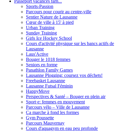
Passeport vacances farn...
Sports-Passion
Parcours pour courir au centre-ville
Sentier Nature de Lausanne
Cœur de ville à 15' à pied
Urban Training
Sunday Training
Girls Ice Hockey School
Cours d'activité physique sur les bancs actifs de
Lausanne
Laus'Active
Bouger le 1018 femmes
Seniors en forme
Panathlon Family Games
Lausanne Plogging: coursez vos déchets!
Freebasket Lausanne
Lausanne Futsal Féminin
HappyMove
Perspectives & Santé – Bouger en plein air
Sport·e: femmes en mouvement
Parcours vélo – Ville de Lausanne
Ça marche à fond les formes
Gym Poussette
Parcours Mauvernay
Cours d'aquagym en eau peu profonde