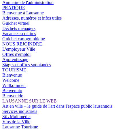
Annuaire de l'administration
PRATIQUE
Bienvenue à Lausanne
Adresses, numéros et infos utiles
Guichet virtuel
Déchets ménagers
Vacances scolaires
Guichet cartographique
NOUS REJOINDRE
L'employeur Ville
Offres d'emploi
Apprentissage
Stages et offres spontanées
TOURISME
Bienvenue
Welcome
Willkommen
Benvenuto
Bienvenido
LAUSANNE SUR LE WEB
Art en ville – le guide de l'art dans l'espace public lausannois
Services industriels
SiL Multimédia
Vins de la Ville
Lausanne Tourisme