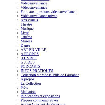
Vidéosurveillance
Vidéosurveillance
Foire aux questions vidéosurveillance
Vidéosurveillance privée
Arts visuels
Théâtre
Musique
Livre
Cinéma
Musées
Danse
ART EN VILLE
A PROPOS
ŒUVRES
GUIDES
PODCASTS
INFOS PRATIQUES
Collection d’art de la Ville de Lausanne
A propos
La Collection
Prêts
Médiation
Publications et expositions
Plaques commémoratives
Adrien Constant de Rebecque