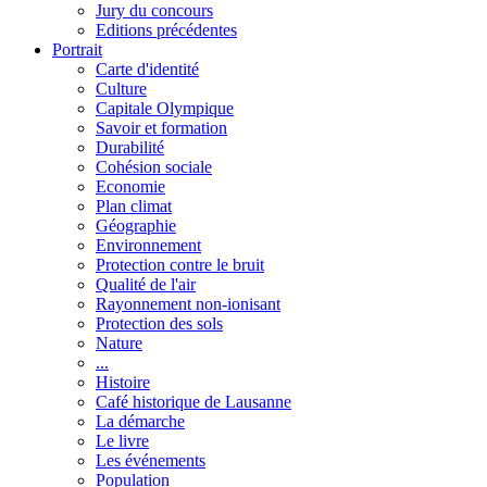
Jury du concours
Editions précédentes
Portrait
Carte d'identité
Culture
Capitale Olympique
Savoir et formation
Durabilité
Cohésion sociale
Economie
Plan climat
Géographie
Environnement
Protection contre le bruit
Qualité de l'air
Rayonnement non-ionisant
Protection des sols
Nature
...
Histoire
Café historique de Lausanne
La démarche
Le livre
Les événements
Population