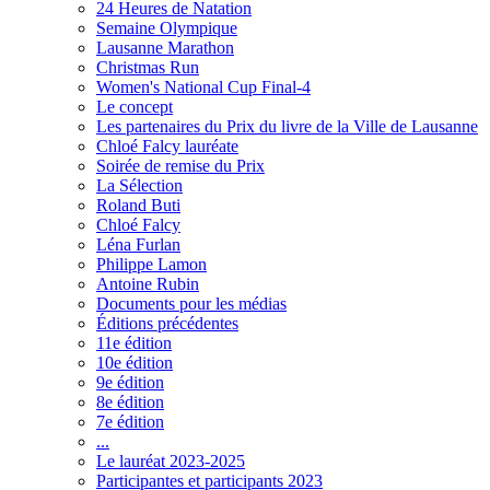
24 Heures de Natation
Semaine Olympique
Lausanne Marathon
Christmas Run
Women's National Cup Final-4
Le concept
Les partenaires du Prix du livre de la Ville de Lausanne
Chloé Falcy lauréate
Soirée de remise du Prix
La Sélection
Roland Buti
Chloé Falcy
Léna Furlan
Philippe Lamon
Antoine Rubin
Documents pour les médias
Éditions précédentes
11e édition
10e édition
9e édition
8e édition
7e édition
...
Le lauréat 2023-2025
Participantes et participants 2023