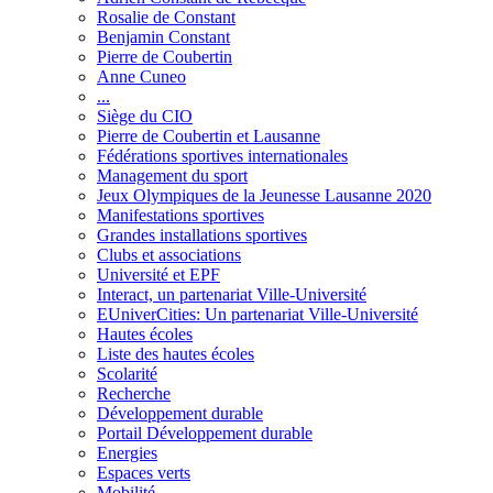
Rosalie de Constant
Benjamin Constant
Pierre de Coubertin
Anne Cuneo
...
Siège du CIO
Pierre de Coubertin et Lausanne
Fédérations sportives internationales
Management du sport
Jeux Olympiques de la Jeunesse Lausanne 2020
Manifestations sportives
Grandes installations sportives
Clubs et associations
Université et EPF
Interact, un partenariat Ville-Université
EUniverCities: Un partenariat Ville-Université
Hautes écoles
Liste des hautes écoles
Scolarité
Recherche
Développement durable
Portail Développement durable
Energies
Espaces verts
Mobilité