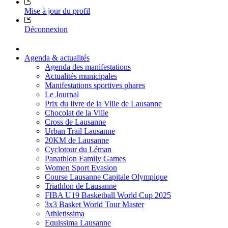
Mise à jour du profil
Déconnexion
Agenda & actualités
Agenda des manifestations
Actualités municipales
Manifestations sportives phares
Le Journal
Prix du livre de la Ville de Lausanne
Chocolat de la Ville
Cross de Lausanne
Urban Trail Lausanne
20KM de Lausanne
Cyclotour du Léman
Panathlon Family Games
Women Sport Evasion
Course Lausanne Capitale Olympique
Triathlon de Lausanne
FIBA U19 Basketball World Cup 2025
3x3 Basket World Tour Master
Athletissima
Equissima Lausanne