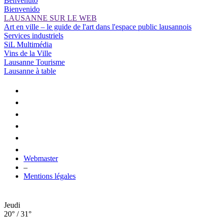
Benvenuto
Bienvenido
LAUSANNE SUR LE WEB
Art en ville – le guide de l'art dans l'espace public lausannois
Services industriels
SiL Multimédia
Vins de la Ville
Lausanne Tourisme
Lausanne à table
Webmaster
–
Mentions légales
Jeudi
20° / 31°