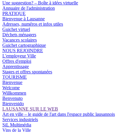
Une suggestion? – Boîte à idées virtuelle
Annuaire de l'administration
PRATIQUE
Bienvenue à Lausanne
Adresses, numéros et infos utiles
Guichet virtuel
Déchets ménagers
Vacances scolaires
Guichet cartographique
NOUS REJOINDRE
L'employeur Ville
Offres d'emploi
Apprentissage
Stages et offres spontanées
TOURISME
Bienvenue
Welcome
Willkommen
Benvenuto
Bienvenido
LAUSANNE SUR LE WEB
Art en ville – le guide de l'art dans l'espace public lausannois
Services industriels
SiL Multimédia
Vins de la Ville