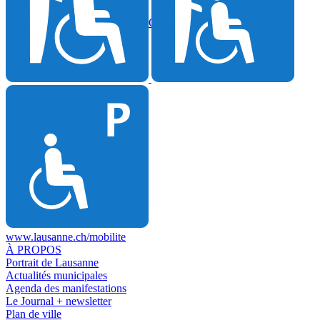
27.05
Fermeture annuelle des quais d’Ouchy et de Belgique
Voir tout
www.lausanne.ch
/mobilite
À PROPOS
Portrait de Lausanne
Actualités municipales
Agenda des manifestations
Le Journal + newsletter
Plan de ville