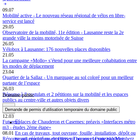
09.07
Mobilité active - Le nouveau réseau régional de vélos en libre-
service est lancé
29.05
Observatoire de la mobilité, 11e édition - Lausanne reste la 2e
grande ville la moins motorisée de Suisse
26.05
Vélobox à Lausanne: 176 nouvelles places disponibles
21.05
La campagne «Mollo» s’étend pour une meilleure cohabitation entre
les modes de déplacement
23.04
Quartier de la Sallaz - Un marquage au sol coloré pour un meilleur
partage de l’espace
26.03
Réponse à 8 postulats et 2 pétitions sur la mobilité et les espaces
Domaine public
publics au centre-ville et autres objets divers
Demande de permis d’utilisation temporaire du domaine public
12.03
Futures places de Chauderon et Casernes: préavis «Interfaces métro
m3 - études 2ème étape»
En cas de travaux, tout ouvrage, fouille, installation, dépôt ou
08.01
travail exécuté ou entrepris sur ou sous la voie publique
Réponse aux résolutions de Olivier Thorens et Franziska Meinherz