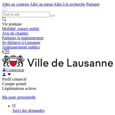
Aller au contenu
Aller au menu
Aller à la recherche
Partager
Vie pratique
Mobilité, espace public
Avis de chantier
Parkings et stationnement
Se déplacer à Lausanne
Aménagements publics
Connexion
Profil connecté
Compte portail
Légitimations actives
Ma page personnelle
Suivi des demandes