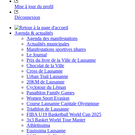
Mise à jour du profil
Déconnexion
Agenda & actualités
Agenda des manifestations
Actualités municipales
Manifestations sportives phares
Le Journal
Prix du livre de la Ville de Lausanne
Chocolat de la Ville
Cross de Lausanne
Urban Trail Lausanne
20KM de Lausanne
Cyclotour du Léman
Panathlon Family Games
Women Sport Evasion
Course Lausanne Capitale Olympique
Triathlon de Lausanne
FIBA U19 Basketball World Cup 2025
3x3 Basket World Tour Master
Athletissima
Equissima Lausanne