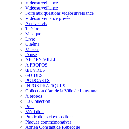
Vidéosurveillance
Vidéosurveillance
Foire aux questions vidéosurveillance
Vidéosurveillance privée
Arts visuels
Théâtre
Musique
Livre
Cinéma
Musées
Danse
ART EN VILLE
A PROPOS
ŒUVRES
GUIDES
PODCASTS
INFOS PRATIQUES
Collection d’art de la Ville de Lausanne
A propos
La Collection
Prêts
Médiation
Publications et expositions
Plaques commémoratives
Adrien Constant de Rebecque