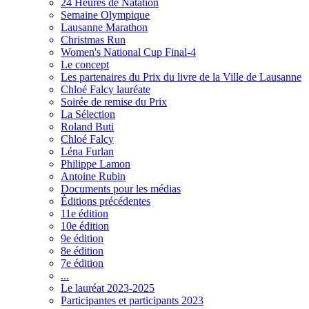
24 Heures de Natation
Semaine Olympique
Lausanne Marathon
Christmas Run
Women's National Cup Final-4
Le concept
Les partenaires du Prix du livre de la Ville de Lausanne
Chloé Falcy lauréate
Soirée de remise du Prix
La Sélection
Roland Buti
Chloé Falcy
Léna Furlan
Philippe Lamon
Antoine Rubin
Documents pour les médias
Éditions précédentes
11e édition
10e édition
9e édition
8e édition
7e édition
...
Le lauréat 2023-2025
Participantes et participants 2023