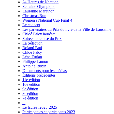
24 Heures de Natation
Semaine Olympique
Lausanne Marathon
Christmas Run
Women's National Cup Final-4
Le concept
Les partenaires du Prix du livre de la Ville de Lausanne
Chloé Falcy lauréate
Soirée de remise du Prix
La Sélection
Roland Buti
Chloé Falcy
Léna Furlan
Philippe Lamon
Antoine Rubin
Documents pour les médias
Éditions précédentes
11e édition
10e édition
9e édition
8e édition
7e édition
...
Le lauréat 2023-2025
Participantes et participants 2023