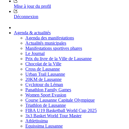
Mise à jour du profil
Déconnexion
Agenda & actualités
Agenda des manifestations
Actualités municipales
Manifestations sportives phares
Le Journal
Prix du livre de la Ville de Lausanne
Chocolat de la Ville
Cross de Lausanne
Urban Trail Lausanne
20KM de Lausanne
Cyclotour du Léman
Panathlon Family Games
Women Sport Evasion
Course Lausanne Capitale Olympique
Triathlon de Lausanne
FIBA U19 Basketball World Cup 2025
3x3 Basket World Tour Master
Athletissima
Equissima Lausanne