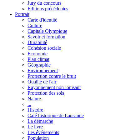
Jury du concours
Editions précédentes
Portrait
Carte d'identité
Culture
Capitale Olympique
Savoir et formation
Durabilité
Cohésion sociale
Economie
Plan climat
Géographie
Environnement
Protection contre le bruit
Qualité de l'air
Rayonnement non-ionisant
Protection des sols
Nature
...
Histoire
Café historique de Lausanne
La démarche
Le livre
Les événements
Population