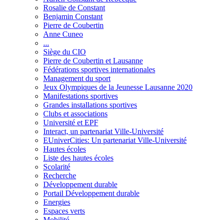
Rosalie de Constant
Benjamin Constant
Pierre de Coubertin
Anne Cuneo
...
Siège du CIO
Pierre de Coubertin et Lausanne
Fédérations sportives internationales
Management du sport
Jeux Olympiques de la Jeunesse Lausanne 2020
Manifestations sportives
Grandes installations sportives
Clubs et associations
Université et EPF
Interact, un partenariat Ville-Université
EUniverCities: Un partenariat Ville-Université
Hautes écoles
Liste des hautes écoles
Scolarité
Recherche
Développement durable
Portail Développement durable
Energies
Espaces verts
Mobilité