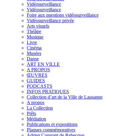
Vidéosurveillance
Vidéosurveillance
Foire aux questions vidéosurveillance
Vidéosurveillance privée
Arts visuels
Théâtre
Musique
Livre
Cinéma
Musées
Danse
ART EN VILLE
A PROPOS
ŒUVRES
GUIDES
PODCASTS
INFOS PRATIQUES
Collection d’art de la Ville de Lausanne
A propos
La Collection
Prêts
Médiation
Publications et expositions
Plaques commémoratives
Adrien Constant de Rebecque