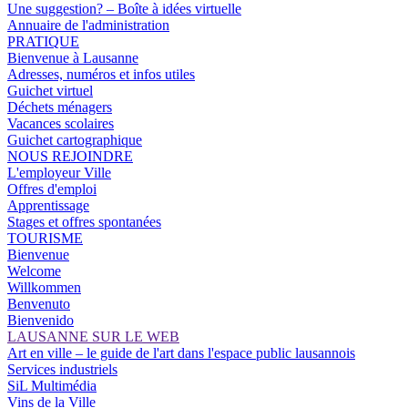
Une suggestion? – Boîte à idées virtuelle
Annuaire de l'administration
PRATIQUE
Bienvenue à Lausanne
Adresses, numéros et infos utiles
Guichet virtuel
Déchets ménagers
Vacances scolaires
Guichet cartographique
NOUS REJOINDRE
L'employeur Ville
Offres d'emploi
Apprentissage
Stages et offres spontanées
TOURISME
Bienvenue
Welcome
Willkommen
Benvenuto
Bienvenido
LAUSANNE SUR LE WEB
Art en ville – le guide de l'art dans l'espace public lausannois
Services industriels
SiL Multimédia
Vins de la Ville