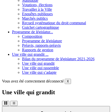
Statistique
Votations, élections
Travailler à la Ville
Enquêtes publiques
Marchés publics
Recueil systématique du droit communal
Guichet cartographique
Programme de législatur...
Composition
Programme de législature
Préavis, rapports-préavis
Rapports de gestion
Une ville qui grandit ...
Bilan du programme de législature 2021-2026
Une ville qui grandit
Une ville qui rassemble
Une ville qui s’adapte
Vous avez été correctement déconnecté
X
Une ville qui grandit