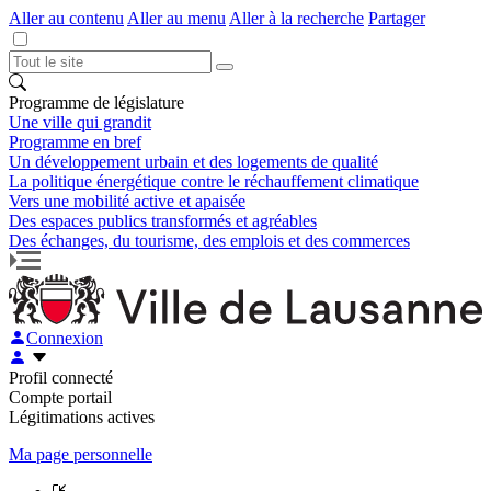
Aller au contenu
Aller au menu
Aller à la recherche
Partager
Programme de législature
Une ville qui grandit
Programme en bref
Un développement urbain et des logements de qualité
La politique énergétique contre le réchauffement climatique
Vers une mobilité active et apaisée
Des espaces publics transformés et agréables
Des échanges, du tourisme, des emplois et des commerces
Connexion
Profil connecté
Compte portail
Légitimations actives
Ma page personnelle