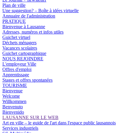
Plan de ville
Une suggestion? – Boîte à idées virtuelle
Annuaire de l'administration
PRATIQUE
Bienvenue à Lausanne
Adresses, numéros et infos utiles
Guichet virtuel
Déchets ménagers
Vacances scolaires
Guichet cartographique
NOUS REJOINDRE
L'employeur Ville
Offres d'emploi
Apprentissage
Stages et offres spontanées
TOURISME
Bienvenue
Welcome
Willkommen
Benvenuto
Bienvenido
LAUSANNE SUR LE WEB
Art en ville – le guide de l'art dans l'espace public lausannois
Services industriels