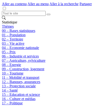
Aller au contenu
Aller au menu
Aller à la recherche
Partager
Statistique
Thèmes
00 – Bases statistiques
01 – Population
02 – Territoire
03 – Vie active
04 – Economie nationale
05 – Prix
06 – Industrie et services
07 – Agriculture, sylviculture
08 – Energie
09 – Construction, logement
10 – Tourisme
11 – Mobilité et transport
12 – Banques, assurances
13 – Protection sociale
14 – Santé
15 – Education et science
16 – Culture et médias
17 – Politique