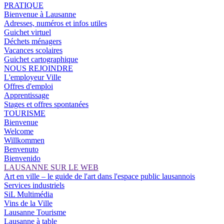
PRATIQUE
Bienvenue à Lausanne
Adresses, numéros et infos utiles
Guichet virtuel
Déchets ménagers
Vacances scolaires
Guichet cartographique
NOUS REJOINDRE
L'employeur Ville
Offres d'emploi
Apprentissage
Stages et offres spontanées
TOURISME
Bienvenue
Welcome
Willkommen
Benvenuto
Bienvenido
LAUSANNE SUR LE WEB
Art en ville – le guide de l'art dans l'espace public lausannois
Services industriels
SiL Multimédia
Vins de la Ville
Lausanne Tourisme
Lausanne à table