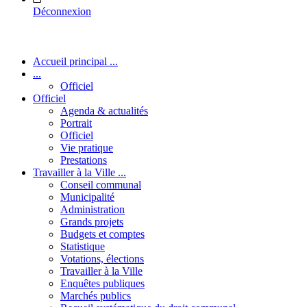
Déconnexion
Accueil principal ...
...
Officiel
Officiel
Agenda & actualités
Portrait
Officiel
Vie pratique
Prestations
Travailler à la Ville ...
Conseil communal
Municipalité
Administration
Grands projets
Budgets et comptes
Statistique
Votations, élections
Travailler à la Ville
Enquêtes publiques
Marchés publics