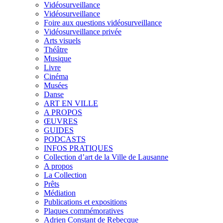
Vidéosurveillance
Vidéosurveillance
Foire aux questions vidéosurveillance
Vidéosurveillance privée
Arts visuels
Théâtre
Musique
Livre
Cinéma
Musées
Danse
ART EN VILLE
A PROPOS
ŒUVRES
GUIDES
PODCASTS
INFOS PRATIQUES
Collection d’art de la Ville de Lausanne
A propos
La Collection
Prêts
Médiation
Publications et expositions
Plaques commémoratives
Adrien Constant de Rebecque