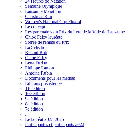
24 Heures de Natation
Semaine Olympique
Lausanne Marathon
Christmas Run
Women's National Cup Final-4
Le concept
Les partenaires du Prix du livre de la Ville de Lausanne
Chloé Falcy lauréate
Soirée de remise du Prix
La Sélection
Roland Buti
Chloé Falcy
Léna Furlan
Philippe Lamon
Antoine Rubin
Documents pour les médias
Éditions précédentes
11e édition
10e édition
9e édition
8e édition
7e édition
...
Le lauréat 2023-2025
Participantes et participants 2023