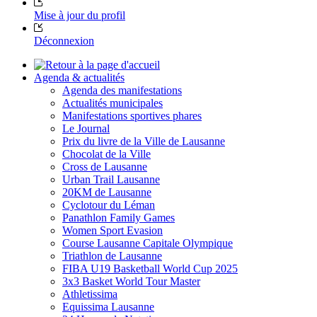
Mise à jour du profil
Déconnexion
Agenda & actualités
Agenda des manifestations
Actualités municipales
Manifestations sportives phares
Le Journal
Prix du livre de la Ville de Lausanne
Chocolat de la Ville
Cross de Lausanne
Urban Trail Lausanne
20KM de Lausanne
Cyclotour du Léman
Panathlon Family Games
Women Sport Evasion
Course Lausanne Capitale Olympique
Triathlon de Lausanne
FIBA U19 Basketball World Cup 2025
3x3 Basket World Tour Master
Athletissima
Equissima Lausanne