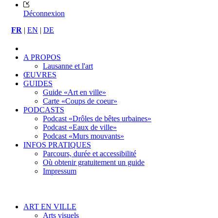
Déconnexion
FR
|
EN
|
DE
A PROPOS
Lausanne et l'art
ŒUVRES
GUIDES
Guide «Art en ville»
Carte «Coups de coeur»
PODCASTS
Podcast «Drôles de bêtes urbaines»
Podcast «Eaux de ville»
Podcast «Murs mouvants»
INFOS PRATIQUES
Parcours, durée et accessibilité
Où obtenir gratuitement un guide
Impressum
ART EN VILLE
Arts visuels