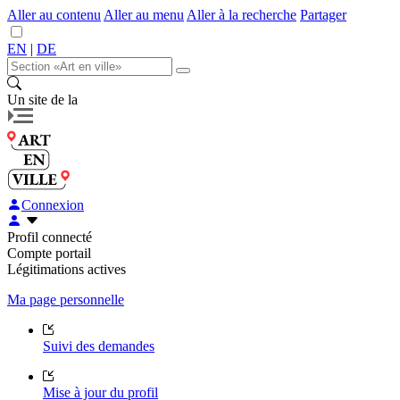
Aller au contenu
Aller au menu
Aller à la recherche
Partager
EN
|
DE
Un site de la
Connexion
Profil connecté
Compte portail
Légitimations actives
Ma page personnelle
Suivi des demandes
Mise à jour du profil