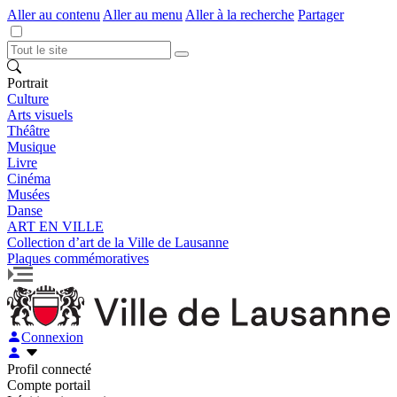
Aller au contenu
Aller au menu
Aller à la recherche
Partager
Portrait
Culture
Arts visuels
Théâtre
Musique
Livre
Cinéma
Musées
Danse
ART EN VILLE
Collection d’art de la Ville de Lausanne
Plaques commémoratives
Connexion
Profil connecté
Compte portail