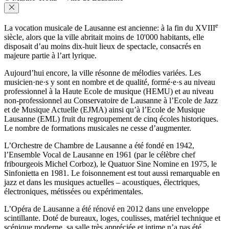
e
La vocation musicale de Lausanne est ancienne: à la fin du XVIII
siècle, alors que la ville abritait moins de 10'000 habitants, elle
disposait d’au moins dix-huit lieux de spectacle, consacrés en
majeure partie à l’art lyrique.
Aujourd’hui encore, la ville résonne de mélodies variées. Les
musicien·ne·s y sont en nombre et de qualité, formé·e·s au niveau
professionnel à la Haute Ecole de musique (HEMU) et au niveau
non-professionnel au Conservatoire de Lausanne à l’Ecole de Jazz
et de Musique Actuelle (EJMA) ainsi qu’à l’Ecole de Musique
Lausanne (EML) fruit du regroupement de cinq écoles historiques.
Le nombre de formations musicales ne cesse d’augmenter.
L’Orchestre de Chambre de Lausanne a été fondé en 1942,
l’Ensemble Vocal de Lausanne en 1961 (par le célèbre chef
fribourgeois Michel Corboz), le Quatuor Sine Nomine en 1975, le
Sinfonietta en 1981. Le foisonnement est tout aussi remarquable en
jazz et dans les musiques actuelles – acoustiques, électriques,
électroniques, métissées ou expérimentales.
L’Opéra de Lausanne a été rénové en 2012 dans une enveloppe
scintillante. Doté de bureaux, loges, coulisses, matériel technique et
scénique moderne, sa salle très appréciée et intime n’a pas été