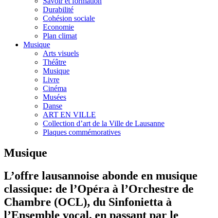
Savoir et formation
Durabilité
Cohésion sociale
Economie
Plan climat
Musique
Arts visuels
Théâtre
Musique
Livre
Cinéma
Musées
Danse
ART EN VILLE
Collection d’art de la Ville de Lausanne
Plaques commémoratives
Musique
L’offre lausannoise abonde en musique
classique: de l’Opéra à l’Orchestre de
Chambre (OCL), du Sinfonietta à
l’Ensemble vocal, en passant par le