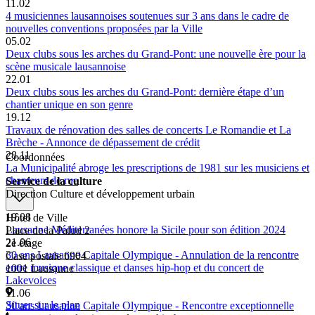
11.02
4 musiciennes lausannoises soutenues sur 3 ans dans le cadre de
nouvelles conventions proposées par la Ville
05.02
Deux clubs sous les arches du Grand-Pont: une nouvelle ère pour la
scène musicale lausannoise
22.01
Deux clubs sous les arches du Grand-Pont: dernière étape d’un
chantier unique en son genre
19.12
Travaux de rénovation des salles de concerts Le Romandie et La
Brèche - Annonce de dépassement de crédit
28.11
Coordonnées
La Municipalité abroge les prescriptions de 1981 sur les musiciens et
chanteurs de rue
Service de la culture
Direction Culture et développement urbain
19.08
Hôtel de Ville
Lausanne Méditerranées honore la Sicile pour son édition 2024
Place de la Palud 2
21.06
2e étage
30 ans Lausanne Capitale Olympique - Annulation de la rencontre
Case postale 6904
entre musique classique et danses hip-hop et du concert de
1001 Lausanne
Lakevoices
11.06
Situer sur le plan
30 ans Lausanne Capitale Olympique - Rencontre exceptionnelle