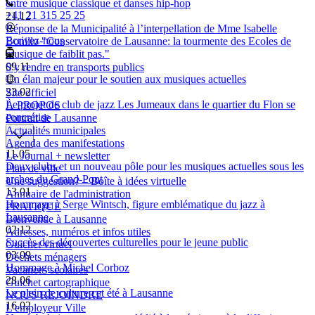
entre musique classique et danses hip-hop
+41 21 315 25 25
21.12
Réponse de la Municipalité à l’interpellation de Mme Isabelle
Ecrivez-nous
Bonillo "Conservatoire de Lausanne: la tourmente des Ecoles de
musique de faiblit pas."
09.11
S'y rendre en transports publics
Un élan majeur pour le soutien aux musiques actuelles
23.02
Site officiel
Le projet de club de jazz Les Jumeaux dans le quartier du Flon se
À PROPOS
concrétise
Portrait de Lausanne
Actualités municipales
Agenda des manifestations
11.05
Le Journal + newsletter
Deux clubs et un nouveau pôle pour les musiques actuelles sous les
Plan de ville
arches du Grand-Pont
Une suggestion? – Boîte à idées virtuelle
13.01
Annuaire de l'administration
Hommage à Serge Wintsch, figure emblématique du jazz à
PRATIQUE
Lausanne
Bienvenue à Lausanne
02.12
Adresses, numéros et infos utiles
Succès des découvertes culturelles pour le jeune public
Guichet virtuel
03.09
Déchets ménagers
Hommage à Michel Corboz
Vacances scolaires
28.06
Guichet cartographique
Le plein de culture cet été à Lausanne
NOUS REJOINDRE
16.02
L'employeur Ville