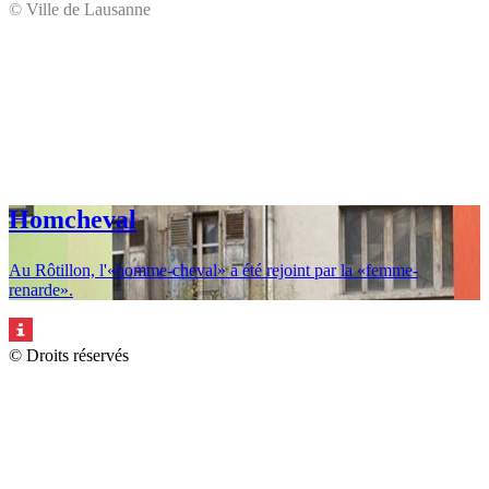
© Ville de Lausanne
Homcheval
Au Rôtillon, l'«homme-cheval» a été rejoint par la «femme-
© Ville de Lausanne
renarde».
© Droits réservés