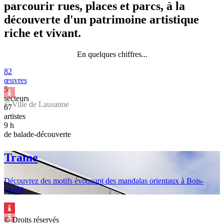
parcourir rues, places et parcs, à la
découverte d'un patrimoine artistique
riche et vivant.
En quelques chiffres...
82
œuvres
5
secteurs
© Ville de Lausanne
67
artistes
9 h
de balade-découverte
Trame
Découvrez des motifs évoquant des mandalas orientaux à Bois-
Gentil.
© Droits réservés