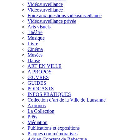
Vidéosurveillance
Vidéosurveillance
Foire aux questions vidéosurveillance
Vidéosurveillance privée
Arts visuels
Théâtre
Musique
Livre
Cinéma
Musées
Danse
ART EN VILLE
A PROPOS
ŒUVRES
GUIDES
PODCASTS
INFOS PRATIQUES
Collection d’art de la Ville de Lausanne
A propos
La Collection
Prêts
Médiation
Publications et expositions
Plaques commémoratives
Adrien Constant de Rebecque