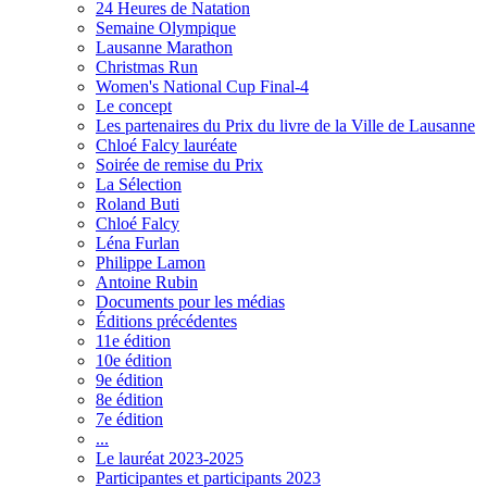
24 Heures de Natation
Semaine Olympique
Lausanne Marathon
Christmas Run
Women's National Cup Final-4
Le concept
Les partenaires du Prix du livre de la Ville de Lausanne
Chloé Falcy lauréate
Soirée de remise du Prix
La Sélection
Roland Buti
Chloé Falcy
Léna Furlan
Philippe Lamon
Antoine Rubin
Documents pour les médias
Éditions précédentes
11e édition
10e édition
9e édition
8e édition
7e édition
...
Le lauréat 2023-2025
Participantes et participants 2023