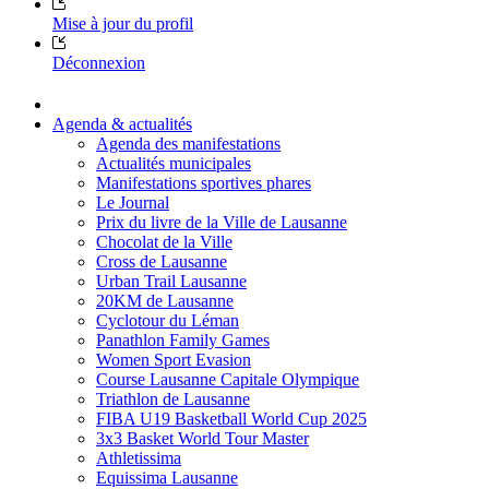
Mise à jour du profil
Déconnexion
Agenda & actualités
Agenda des manifestations
Actualités municipales
Manifestations sportives phares
Le Journal
Prix du livre de la Ville de Lausanne
Chocolat de la Ville
Cross de Lausanne
Urban Trail Lausanne
20KM de Lausanne
Cyclotour du Léman
Panathlon Family Games
Women Sport Evasion
Course Lausanne Capitale Olympique
Triathlon de Lausanne
FIBA U19 Basketball World Cup 2025
3x3 Basket World Tour Master
Athletissima
Equissima Lausanne