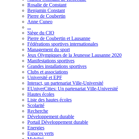
Rosalie de Constant
Benjamin Constant
Pierre de Coubertin
Anne Cuneo
...
Siège du CIO
Pierre de Coubertin et Lausanne
Fédérations sportives internationales
Management du sport
Jeux Olympiques de la Jeunesse Lausanne 2020
Manifestations sportives
Grandes installations sportives
Clubs et associations
Université et EPF
Interact, un partenariat Ville-Université
EUniverCities: Un partenariat Ville-Université
Hautes écoles
Liste des hautes écoles
Scolarité
Recherche
Développement durable
Portail Développement durable
Energies
Espaces verts
Mobilité