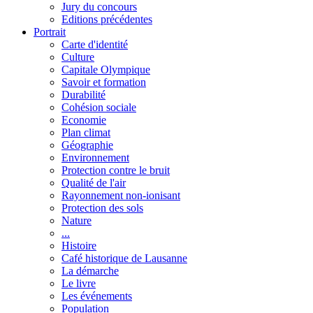
Jury du concours
Editions précédentes
Portrait
Carte d'identité
Culture
Capitale Olympique
Savoir et formation
Durabilité
Cohésion sociale
Economie
Plan climat
Géographie
Environnement
Protection contre le bruit
Qualité de l'air
Rayonnement non-ionisant
Protection des sols
Nature
...
Histoire
Café historique de Lausanne
La démarche
Le livre
Les événements
Population