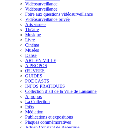
Vidéosurveillance
Vidéosurveillance
Foire aux questions vidéosurveillance
Vidéosurveillance privée
Arts visuels
Théâtre
Musique
Livre
Cinéma
Musées
Danse
ART EN VILLE
A PROPOS
ŒUVRES
GUIDES
PODCASTS
INFOS PRATIQUES
Collection d’art de la Ville de Lausanne
A propos
La Collection
Prêts
Médiation
Publications et expositions
Plaques commémoratives
Adrien Constant de Rebecque