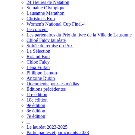
24 Heures de Natation
Semaine Olympique
Lausanne Marathon
Christmas Run
Women's National Cup Final-4
Le concept
Les partenaires du Prix du livre de la Ville de Lausanne
Chloé Falcy lauréate
Soirée de remise du Prix
La Sélection
Roland Buti
Chloé Falcy
Léna Furlan
Philippe Lamon
Antoine Rubin
Documents pour les médias
Éditions précédentes
11e édition
10e édition
9e édition
8e édition
7e édition
...
Le lauréat 2023-2025
Participantes et participants 2023