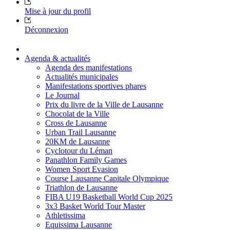
Mise à jour du profil
Déconnexion
Agenda & actualités
Agenda des manifestations
Actualités municipales
Manifestations sportives phares
Le Journal
Prix du livre de la Ville de Lausanne
Chocolat de la Ville
Cross de Lausanne
Urban Trail Lausanne
20KM de Lausanne
Cyclotour du Léman
Panathlon Family Games
Women Sport Evasion
Course Lausanne Capitale Olympique
Triathlon de Lausanne
FIBA U19 Basketball World Cup 2025
3x3 Basket World Tour Master
Athletissima
Equissima Lausanne