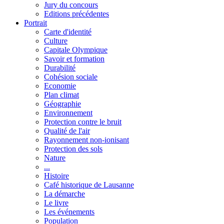
Jury du concours
Editions précédentes
Portrait
Carte d'identité
Culture
Capitale Olympique
Savoir et formation
Durabilité
Cohésion sociale
Economie
Plan climat
Géographie
Environnement
Protection contre le bruit
Qualité de l'air
Rayonnement non-ionisant
Protection des sols
Nature
...
Histoire
Café historique de Lausanne
La démarche
Le livre
Les événements
Population