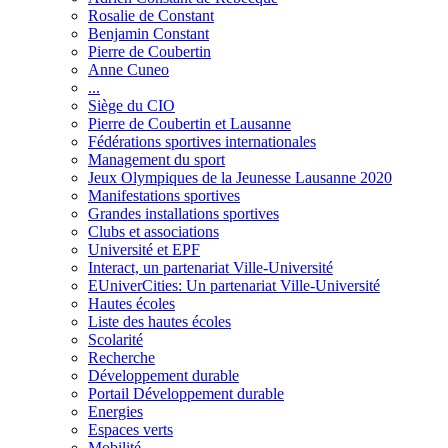
Rosalie de Constant
Benjamin Constant
Pierre de Coubertin
Anne Cuneo
...
Siège du CIO
Pierre de Coubertin et Lausanne
Fédérations sportives internationales
Management du sport
Jeux Olympiques de la Jeunesse Lausanne 2020
Manifestations sportives
Grandes installations sportives
Clubs et associations
Université et EPF
Interact, un partenariat Ville-Université
EUniverCities: Un partenariat Ville-Université
Hautes écoles
Liste des hautes écoles
Scolarité
Recherche
Développement durable
Portail Développement durable
Energies
Espaces verts
Mobilité