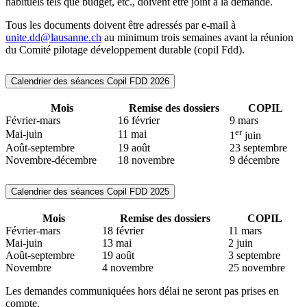
habituels tels que budget, etc., doivent être joint à la demande.
Tous les documents doivent être adressés par e-mail à
unite.dd@lausanne.ch
au minimum trois semaines avant la réunion
du Comité pilotage développement durable (copil Fdd).
Calendrier des séances Copil FDD 2026
Mois
Remise des dossiers
COPIL
Février-mars
16 février
9 mars
er
Mai-juin
11 mai
1
juin
Août-septembre
19 août
23 septembre
Novembre-décembre
18 novembre
9 décembre
Calendrier des séances Copil FDD 2025
Mois
Remise des dossiers
COPIL
Février-mars
18 février
11 mars
Mai-juin
13 mai
2 juin
Août-septembre
19 août
3 septembre
Novembre
4 novembre
25 novembre
Les demandes communiquées hors délai ne seront pas prises en
compte.