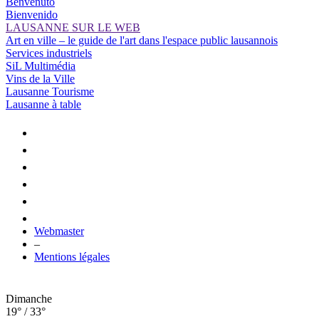
Benvenuto
Bienvenido
LAUSANNE SUR LE WEB
Art en ville – le guide de l'art dans l'espace public lausannois
Services industriels
SiL Multimédia
Vins de la Ville
Lausanne Tourisme
Lausanne à table
Webmaster
–
Mentions légales
Dimanche
19° / 33°