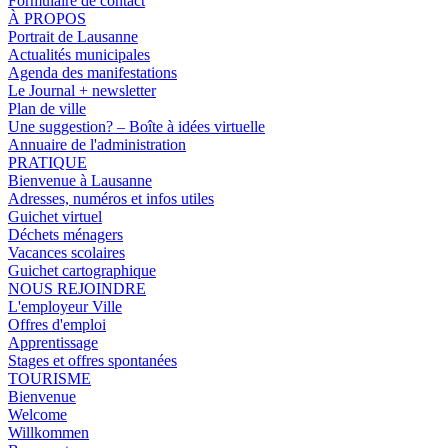
Formulaire de contact
À PROPOS
Portrait de Lausanne
Actualités municipales
Agenda des manifestations
Le Journal + newsletter
Plan de ville
Une suggestion? – Boîte à idées virtuelle
Annuaire de l'administration
PRATIQUE
Bienvenue à Lausanne
Adresses, numéros et infos utiles
Guichet virtuel
Déchets ménagers
Vacances scolaires
Guichet cartographique
NOUS REJOINDRE
L'employeur Ville
Offres d'emploi
Apprentissage
Stages et offres spontanées
TOURISME
Bienvenue
Welcome
Willkommen