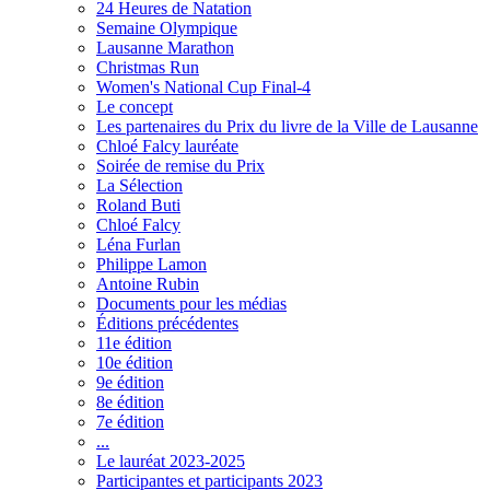
24 Heures de Natation
Semaine Olympique
Lausanne Marathon
Christmas Run
Women's National Cup Final-4
Le concept
Les partenaires du Prix du livre de la Ville de Lausanne
Chloé Falcy lauréate
Soirée de remise du Prix
La Sélection
Roland Buti
Chloé Falcy
Léna Furlan
Philippe Lamon
Antoine Rubin
Documents pour les médias
Éditions précédentes
11e édition
10e édition
9e édition
8e édition
7e édition
...
Le lauréat 2023-2025
Participantes et participants 2023