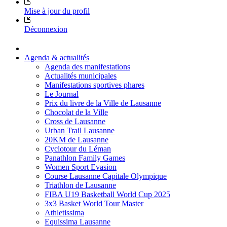
Mise à jour du profil
Déconnexion
Agenda & actualités
Agenda des manifestations
Actualités municipales
Manifestations sportives phares
Le Journal
Prix du livre de la Ville de Lausanne
Chocolat de la Ville
Cross de Lausanne
Urban Trail Lausanne
20KM de Lausanne
Cyclotour du Léman
Panathlon Family Games
Women Sport Evasion
Course Lausanne Capitale Olympique
Triathlon de Lausanne
FIBA U19 Basketball World Cup 2025
3x3 Basket World Tour Master
Athletissima
Equissima Lausanne