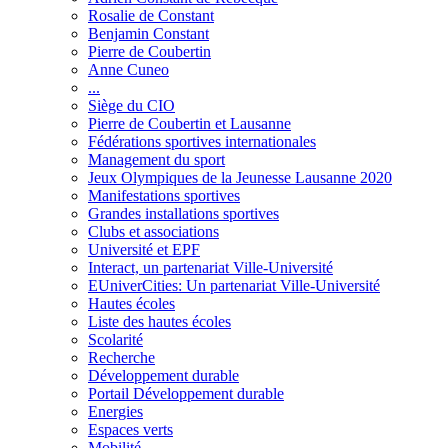
Rosalie de Constant
Benjamin Constant
Pierre de Coubertin
Anne Cuneo
...
Siège du CIO
Pierre de Coubertin et Lausanne
Fédérations sportives internationales
Management du sport
Jeux Olympiques de la Jeunesse Lausanne 2020
Manifestations sportives
Grandes installations sportives
Clubs et associations
Université et EPF
Interact, un partenariat Ville-Université
EUniverCities: Un partenariat Ville-Université
Hautes écoles
Liste des hautes écoles
Scolarité
Recherche
Développement durable
Portail Développement durable
Energies
Espaces verts
Mobilité