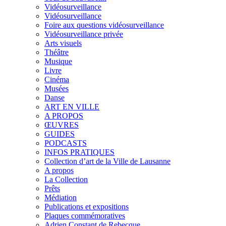
Vidéosurveillance
Vidéosurveillance
Foire aux questions vidéosurveillance
Vidéosurveillance privée
Arts visuels
Théâtre
Musique
Livre
Cinéma
Musées
Danse
ART EN VILLE
A PROPOS
ŒUVRES
GUIDES
PODCASTS
INFOS PRATIQUES
Collection d’art de la Ville de Lausanne
A propos
La Collection
Prêts
Médiation
Publications et expositions
Plaques commémoratives
Adrien Constant de Rebecque