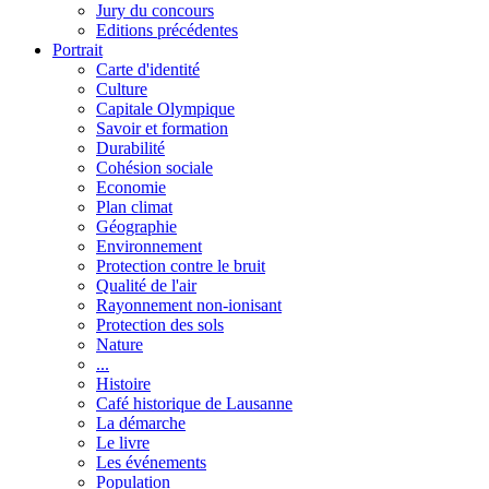
Jury du concours
Editions précédentes
Portrait
Carte d'identité
Culture
Capitale Olympique
Savoir et formation
Durabilité
Cohésion sociale
Economie
Plan climat
Géographie
Environnement
Protection contre le bruit
Qualité de l'air
Rayonnement non-ionisant
Protection des sols
Nature
...
Histoire
Café historique de Lausanne
La démarche
Le livre
Les événements
Population