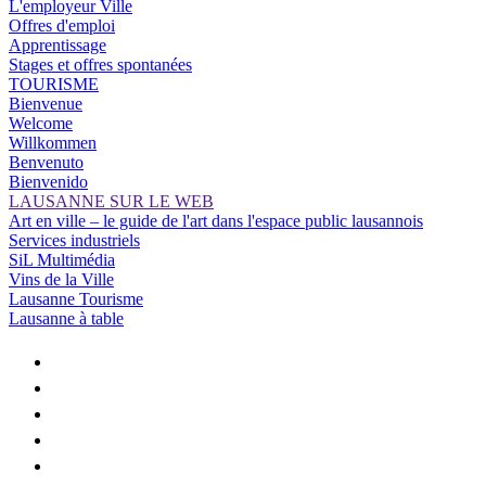
L'employeur Ville
Offres d'emploi
Apprentissage
Stages et offres spontanées
TOURISME
Bienvenue
Welcome
Willkommen
Benvenuto
Bienvenido
LAUSANNE SUR LE WEB
Art en ville – le guide de l'art dans l'espace public lausannois
Services industriels
SiL Multimédia
Vins de la Ville
Lausanne Tourisme
Lausanne à table