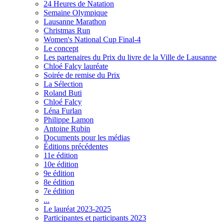
24 Heures de Natation
Semaine Olympique
Lausanne Marathon
Christmas Run
Women's National Cup Final-4
Le concept
Les partenaires du Prix du livre de la Ville de Lausanne
Chloé Falcy lauréate
Soirée de remise du Prix
La Sélection
Roland Buti
Chloé Falcy
Léna Furlan
Philippe Lamon
Antoine Rubin
Documents pour les médias
Éditions précédentes
11e édition
10e édition
9e édition
8e édition
7e édition
...
Le lauréat 2023-2025
Participantes et participants 2023