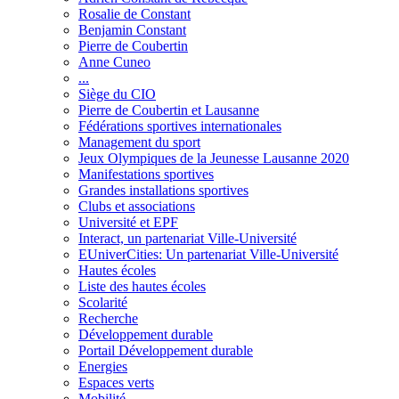
Rosalie de Constant
Benjamin Constant
Pierre de Coubertin
Anne Cuneo
...
Siège du CIO
Pierre de Coubertin et Lausanne
Fédérations sportives internationales
Management du sport
Jeux Olympiques de la Jeunesse Lausanne 2020
Manifestations sportives
Grandes installations sportives
Clubs et associations
Université et EPF
Interact, un partenariat Ville-Université
EUniverCities: Un partenariat Ville-Université
Hautes écoles
Liste des hautes écoles
Scolarité
Recherche
Développement durable
Portail Développement durable
Energies
Espaces verts
Mobilité