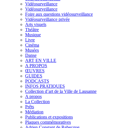
Vidéosurveillance
Vidéosurveillance
Foire aux questions vidéosurveillance
Vidéosurveillance privée
Arts visuels
Théâtre
Musique
Livre
Cinéma
Musées
Danse
ART EN VILLE
A PROPOS
ŒUVRES
GUIDES
PODCASTS
INFOS PRATIQUES
Collection d’art de la Ville de Lausanne
A propos
La Collection
Prêts
Médiation
Publications et expositions
Plaques commémoratives
Adrien Constant de Rebecque