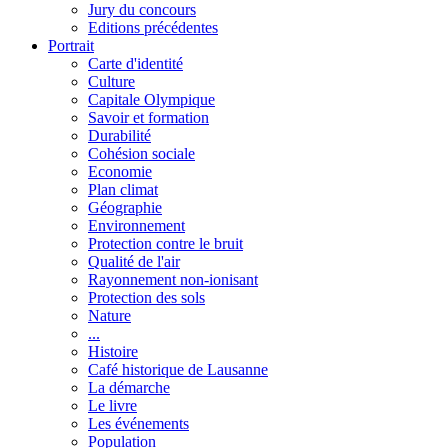
Jury du concours
Editions précédentes
Portrait
Carte d'identité
Culture
Capitale Olympique
Savoir et formation
Durabilité
Cohésion sociale
Economie
Plan climat
Géographie
Environnement
Protection contre le bruit
Qualité de l'air
Rayonnement non-ionisant
Protection des sols
Nature
...
Histoire
Café historique de Lausanne
La démarche
Le livre
Les événements
Population