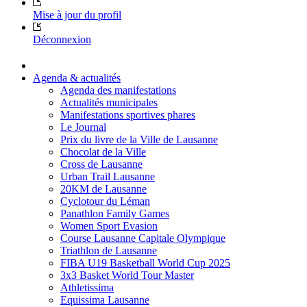
Mise à jour du profil
Déconnexion
Agenda & actualités
Agenda des manifestations
Actualités municipales
Manifestations sportives phares
Le Journal
Prix du livre de la Ville de Lausanne
Chocolat de la Ville
Cross de Lausanne
Urban Trail Lausanne
20KM de Lausanne
Cyclotour du Léman
Panathlon Family Games
Women Sport Evasion
Course Lausanne Capitale Olympique
Triathlon de Lausanne
FIBA U19 Basketball World Cup 2025
3x3 Basket World Tour Master
Athletissima
Equissima Lausanne