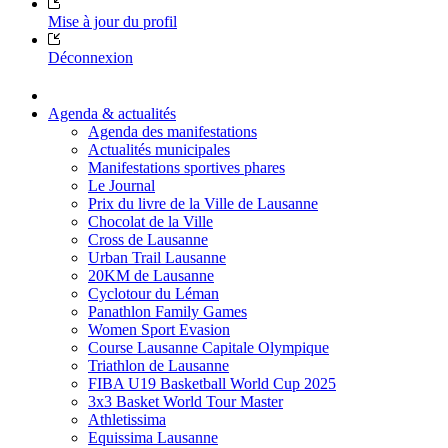
Mise à jour du profil
Déconnexion
Agenda & actualités
Agenda des manifestations
Actualités municipales
Manifestations sportives phares
Le Journal
Prix du livre de la Ville de Lausanne
Chocolat de la Ville
Cross de Lausanne
Urban Trail Lausanne
20KM de Lausanne
Cyclotour du Léman
Panathlon Family Games
Women Sport Evasion
Course Lausanne Capitale Olympique
Triathlon de Lausanne
FIBA U19 Basketball World Cup 2025
3x3 Basket World Tour Master
Athletissima
Equissima Lausanne