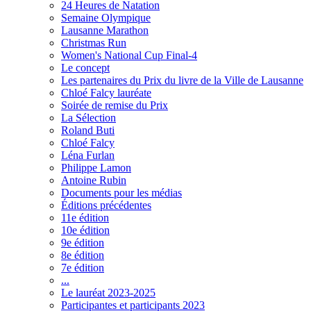
24 Heures de Natation
Semaine Olympique
Lausanne Marathon
Christmas Run
Women's National Cup Final-4
Le concept
Les partenaires du Prix du livre de la Ville de Lausanne
Chloé Falcy lauréate
Soirée de remise du Prix
La Sélection
Roland Buti
Chloé Falcy
Léna Furlan
Philippe Lamon
Antoine Rubin
Documents pour les médias
Éditions précédentes
11e édition
10e édition
9e édition
8e édition
7e édition
...
Le lauréat 2023-2025
Participantes et participants 2023