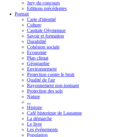
Jury du concours
Editions précédentes
Portrait
Carte d'identité
Culture
Capitale Olympique
Savoir et formation
Durabilité
Cohésion sociale
Economie
Plan climat
Géographie
Environnement
Protection contre le bruit
Qualité de l'air
Rayonnement non-ionisant
Protection des sols
Nature
...
Histoire
Café historique de Lausanne
La démarche
Le livre
Les événements
Population