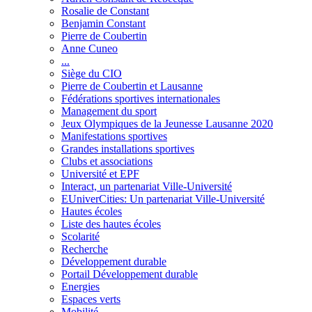
Rosalie de Constant
Benjamin Constant
Pierre de Coubertin
Anne Cuneo
...
Siège du CIO
Pierre de Coubertin et Lausanne
Fédérations sportives internationales
Management du sport
Jeux Olympiques de la Jeunesse Lausanne 2020
Manifestations sportives
Grandes installations sportives
Clubs et associations
Université et EPF
Interact, un partenariat Ville-Université
EUniverCities: Un partenariat Ville-Université
Hautes écoles
Liste des hautes écoles
Scolarité
Recherche
Développement durable
Portail Développement durable
Energies
Espaces verts
Mobilité