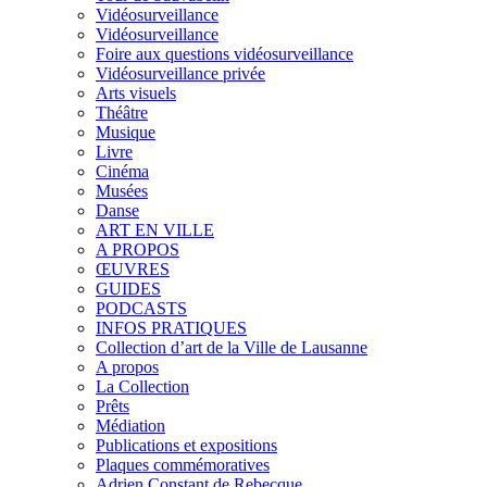
Vidéosurveillance
Vidéosurveillance
Foire aux questions vidéosurveillance
Vidéosurveillance privée
Arts visuels
Théâtre
Musique
Livre
Cinéma
Musées
Danse
ART EN VILLE
A PROPOS
ŒUVRES
GUIDES
PODCASTS
INFOS PRATIQUES
Collection d’art de la Ville de Lausanne
A propos
La Collection
Prêts
Médiation
Publications et expositions
Plaques commémoratives
Adrien Constant de Rebecque