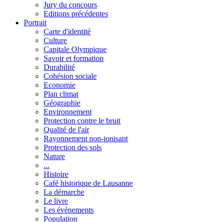
Jury du concours
Editions précédentes
Portrait
Carte d'identité
Culture
Capitale Olympique
Savoir et formation
Durabilité
Cohésion sociale
Economie
Plan climat
Géographie
Environnement
Protection contre le bruit
Qualité de l'air
Rayonnement non-ionisant
Protection des sols
Nature
...
Histoire
Café historique de Lausanne
La démarche
Le livre
Les événements
Population