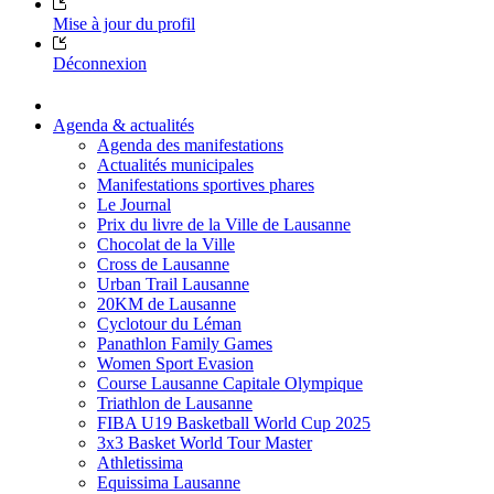
Mise à jour du profil
Déconnexion
Agenda & actualités
Agenda des manifestations
Actualités municipales
Manifestations sportives phares
Le Journal
Prix du livre de la Ville de Lausanne
Chocolat de la Ville
Cross de Lausanne
Urban Trail Lausanne
20KM de Lausanne
Cyclotour du Léman
Panathlon Family Games
Women Sport Evasion
Course Lausanne Capitale Olympique
Triathlon de Lausanne
FIBA U19 Basketball World Cup 2025
3x3 Basket World Tour Master
Athletissima
Equissima Lausanne