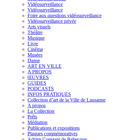
Vidéosurveillance
Vidéosurveillance
Foire aux questions vidéosurveillance
Vidéosurveillance privée
Arts visuels
Théâtre
Musique
Livre
Cinéma
Musées
Danse
ART EN VILLE
A PROPOS
ŒUVRES
GUIDES
PODCASTS
INFOS PRATIQUES
Collection d’art de la Ville de Lausanne
A propos
La Collection
Prêts
Médiation
Publications et expositions
Plaques commémoratives
Adrien Constant de Rebecque