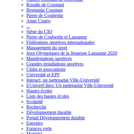
Rosalie de Constant
Benjamin Constant
Pierre de Coubertin
Anne Cuneo
...
Siège du CIO
Pierre de Coubertin et Lausanne
Fédérations sportives internationales
Management du sport
Jeux Olympiques de la Jeunesse Lausanne 2020
Manifestations sportives
Grandes installations sportives
Clubs et associations
Université et EPF
Interact, un partenariat Ville-Université
EUniverCities: Un partenariat Ville-Université
Hautes écoles
Liste des hautes écoles
Scolarité
Recherche
Développement durable
Portail Développement durable
Energies
Espaces verts
Mobilité