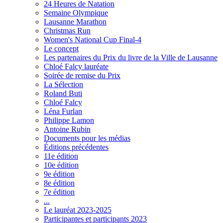
24 Heures de Natation
Semaine Olympique
Lausanne Marathon
Christmas Run
Women's National Cup Final-4
Le concept
Les partenaires du Prix du livre de la Ville de Lausanne
Chloé Falcy lauréate
Soirée de remise du Prix
La Sélection
Roland Buti
Chloé Falcy
Léna Furlan
Philippe Lamon
Antoine Rubin
Documents pour les médias
Éditions précédentes
11e édition
10e édition
9e édition
8e édition
7e édition
...
Le lauréat 2023-2025
Participantes et participants 2023