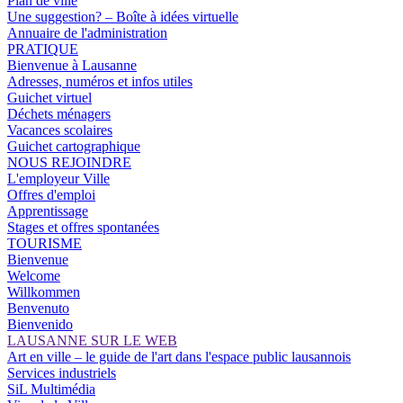
Plan de ville
Une suggestion? – Boîte à idées virtuelle
Annuaire de l'administration
PRATIQUE
Bienvenue à Lausanne
Adresses, numéros et infos utiles
Guichet virtuel
Déchets ménagers
Vacances scolaires
Guichet cartographique
NOUS REJOINDRE
L'employeur Ville
Offres d'emploi
Apprentissage
Stages et offres spontanées
TOURISME
Bienvenue
Welcome
Willkommen
Benvenuto
Bienvenido
LAUSANNE SUR LE WEB
Art en ville – le guide de l'art dans l'espace public lausannois
Services industriels
SiL Multimédia