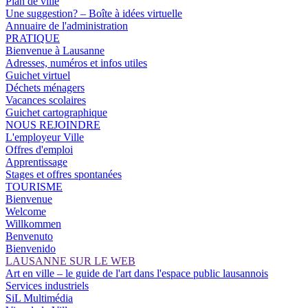
Plan de ville
Une suggestion? – Boîte à idées virtuelle
Annuaire de l'administration
PRATIQUE
Bienvenue à Lausanne
Adresses, numéros et infos utiles
Guichet virtuel
Déchets ménagers
Vacances scolaires
Guichet cartographique
NOUS REJOINDRE
L'employeur Ville
Offres d'emploi
Apprentissage
Stages et offres spontanées
TOURISME
Bienvenue
Welcome
Willkommen
Benvenuto
Bienvenido
LAUSANNE SUR LE WEB
Art en ville – le guide de l'art dans l'espace public lausannois
Services industriels
SiL Multimédia