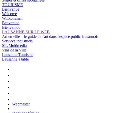
Stages et offres spontanées
TOURISME
Bienvenue
Welcome
Willkommen
Benvenuto
Bienvenido
LAUSANNE SUR LE WEB
Art en ville – le guide de l'art dans l'espace public lausannois
Services industriels
SiL Multimédia
Vins de la Ville
Lausanne Tourisme
Lausanne à table
Webmaster
–