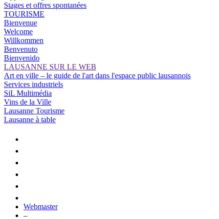
Stages et offres spontanées
TOURISME
Bienvenue
Welcome
Willkommen
Benvenuto
Bienvenido
LAUSANNE SUR LE WEB
Art en ville – le guide de l'art dans l'espace public lausannois
Services industriels
SiL Multimédia
Vins de la Ville
Lausanne Tourisme
Lausanne à table
Webmaster
–