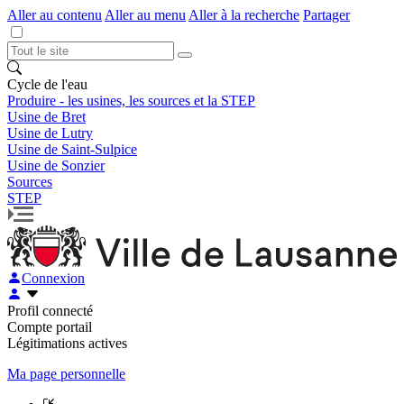
Aller au contenu
Aller au menu
Aller à la recherche
Partager
Cycle de l'eau
Produire - les usines, les sources et la STEP
Usine de Bret
Usine de Lutry
Usine de Saint-Sulpice
Usine de Sonzier
Sources
STEP
Connexion
Profil connecté
Compte portail
Légitimations actives
Ma page personnelle