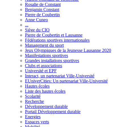
Rosalie de Constant
Benjamin Constant
Pierre de Coubertin
Anne Cuneo
...
Siège du CIO
Pierre de Coubertin et Lausanne
Fédérations sportives internationales
Management du sport
Jeux Olympiques de la Jeunesse Lausanne 2020
Manifestations sportives
Grandes installations sportives
Clubs et associations
Université et EPF
Interact, un partenariat Ville-Université
EUniverCities: Un partenariat Ville-Université
Hautes écoles
Liste des hautes écoles
Scolarité
Recherche
Développement durable
Portail Développement durable
Energies
Espaces verts
Mobilité