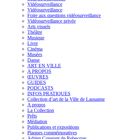
Vidéosurveillance
Vidéosurveillance
Foire aux questions vidéosurveillance
Vidéosurveillance privée
Arts visuels
Théâtre
Musique
Livre
Cinéma
Musées
Danse
ART EN VILLE
A PROPOS
ŒUVRES
GUIDES
PODCASTS
INFOS PRATIQUES
Collection d’art de la Ville de Lausanne
A propos
La Collection
Prêts
Médiation
Publications et expositions
Plaques commémoratives
Adrien Constant de Rebecque