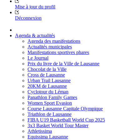
Mise à jour du profil
Déconnexion
Agenda & actualités
Agenda des manifestations
Actualités municipales
Manifestations sportives phares
Le Journal
Prix du livre de la Ville de Lausanne
Chocolat de la Ville
Cross de Lausanne
Urban Trail Lausanne
20KM de Lausanne
Cyclotour du Léman
Panathlon Family Games
Women Sport Evasion
Course Lausanne Capitale Olympique
Triathlon de Lausanne
FIBA U19 Basketball World Cup 2025
3x3 Basket World Tour Master
Athletissima
Equissima Lausanne