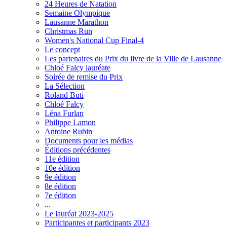
24 Heures de Natation
Semaine Olympique
Lausanne Marathon
Christmas Run
Women's National Cup Final-4
Le concept
Les partenaires du Prix du livre de la Ville de Lausanne
Chloé Falcy lauréate
Soirée de remise du Prix
La Sélection
Roland Buti
Chloé Falcy
Léna Furlan
Philippe Lamon
Antoine Rubin
Documents pour les médias
Éditions précédentes
11e édition
10e édition
9e édition
8e édition
7e édition
...
Le lauréat 2023-2025
Participantes et participants 2023