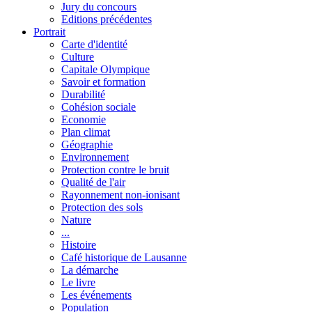
Jury du concours
Editions précédentes
Portrait
Carte d'identité
Culture
Capitale Olympique
Savoir et formation
Durabilité
Cohésion sociale
Economie
Plan climat
Géographie
Environnement
Protection contre le bruit
Qualité de l'air
Rayonnement non-ionisant
Protection des sols
Nature
...
Histoire
Café historique de Lausanne
La démarche
Le livre
Les événements
Population