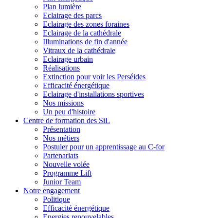
Plan lumière
Eclairage des parcs
Eclairage des zones foraines
Eclairage de la cathédrale
Illuminations de fin d'année
Vitraux de la cathédrale
Eclairage urbain
Réalisations
Extinction pour voir les Perséides
Efficacité énergétique
Eclairage d'installations sportives
Nos missions
Un peu d'histoire
Centre de formation des SiL
Présentation
Nos métiers
Postuler pour un apprentissage au C-for
Partenariats
Nouvelle volée
Programme Lift
Junior Team
Notre engagement
Politique
Efficacité énergétique
Energies renouvelables