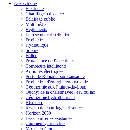
Nos activités
Electricité
Chauffage à distance
Eclairage public
Multimédia
Règlements
Le réseau de distribution
Production
Hydraulique
Solaire
Eolien
Provenance de l’électricité
Compteurs intelligents
Armoires électriques
Poste de Romanel-sur-Lausanne
Production d'énergie renouvelable
Géothermie aux Plaines-du-Loup
Ouchy: de la chaleur avec l'eau du lac
Géothermie hydrothermale
Biomasse
Réseau de chauffage à distance
Horizon 2050
Les chaufferies existantes
Comment ça marche?
Mix énergétique