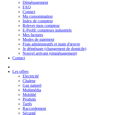
Déménagement
FAQ
Contact
Ma consommation
Index de compteur
Relever mon compteur
E-Profil: compteurs industriels
Mes factures
Modes de paiement
Frais administratifs et main d'œuvre
Je déménage (changement de domicile)
Nouvel arrivant (emménagement)
Contact
Les offres
Electricité
Chaleur
Gaz naturel
Multimédia
Mobilité
Produits
Tarifs
Raccordement
Sécurité