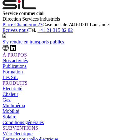
Service commercial
Direction Services industriels
Place Chauderon 23
Case postale 7416
1001 Lausanne
Ecrivez-nous
Tél.
+41 21 315 82 82
S'y rendre en transports publics
À PROPOS
Nos activités
Publications
Formation
Les SiL
PRODUITS
Électricité
Chaleur
Gaz
Multimédia
Mobilité
Solaire
Conditions générales
SUBVENTIONS
Vélo électrique
Batterie pour vélo électrique