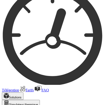
Télégestion
Tarifs
FAQ
Solutions
Simulateur thermique