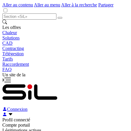
Aller au contenu
Aller au menu
Aller à la recherche
Partager
Les offres
Chaleur
Solutions
CAD
Contracting
Télégestion
Tarifs
Raccordement
FAQ
Un site de la
Connexion
Profil connecté
Compte portail
Légitimations actives