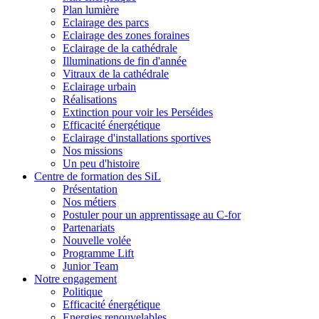
Plan lumière
Eclairage des parcs
Eclairage des zones foraines
Eclairage de la cathédrale
Illuminations de fin d'année
Vitraux de la cathédrale
Eclairage urbain
Réalisations
Extinction pour voir les Perséides
Efficacité énergétique
Eclairage d'installations sportives
Nos missions
Un peu d'histoire
Centre de formation des SiL
Présentation
Nos métiers
Postuler pour un apprentissage au C-for
Partenariats
Nouvelle volée
Programme Lift
Junior Team
Notre engagement
Politique
Efficacité énergétique
Energies renouvelables