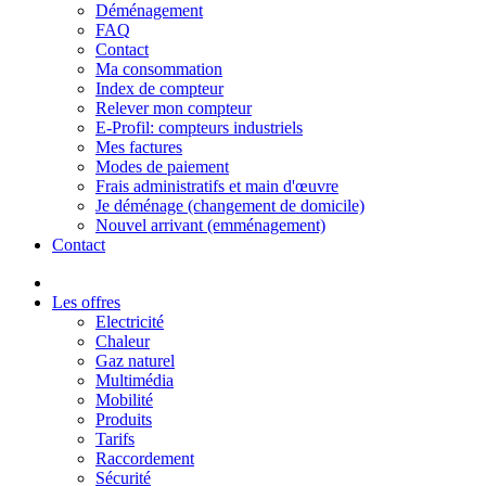
Déménagement
FAQ
Contact
Ma consommation
Index de compteur
Relever mon compteur
E-Profil: compteurs industriels
Mes factures
Modes de paiement
Frais administratifs et main d'œuvre
Je déménage (changement de domicile)
Nouvel arrivant (emménagement)
Contact
Les offres
Electricité
Chaleur
Gaz naturel
Multimédia
Mobilité
Produits
Tarifs
Raccordement
Sécurité