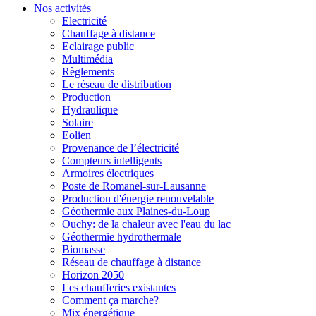
Nos activités
Electricité
Chauffage à distance
Eclairage public
Multimédia
Règlements
Le réseau de distribution
Production
Hydraulique
Solaire
Eolien
Provenance de l’électricité
Compteurs intelligents
Armoires électriques
Poste de Romanel-sur-Lausanne
Production d'énergie renouvelable
Géothermie aux Plaines-du-Loup
Ouchy: de la chaleur avec l'eau du lac
Géothermie hydrothermale
Biomasse
Réseau de chauffage à distance
Horizon 2050
Les chaufferies existantes
Comment ça marche?
Mix énergétique