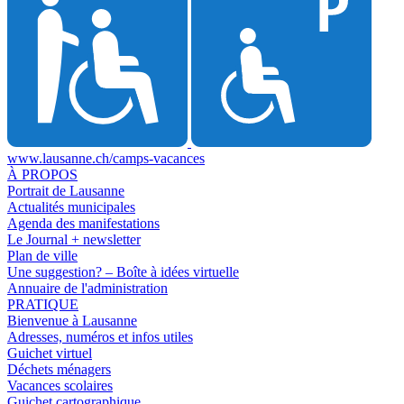
www.lausanne.ch
/camps-vacances
À PROPOS
Portrait de Lausanne
Actualités municipales
Agenda des manifestations
Le Journal + newsletter
Plan de ville
Une suggestion? – Boîte à idées virtuelle
Annuaire de l'administration
PRATIQUE
Bienvenue à Lausanne
Adresses, numéros et infos utiles
Guichet virtuel
Déchets ménagers
Vacances scolaires
Guichet cartographique