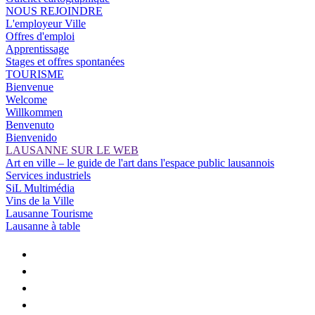
NOUS REJOINDRE
L'employeur Ville
Offres d'emploi
Apprentissage
Stages et offres spontanées
TOURISME
Bienvenue
Welcome
Willkommen
Benvenuto
Bienvenido
LAUSANNE SUR LE WEB
Art en ville – le guide de l'art dans l'espace public lausannois
Services industriels
SiL Multimédia
Vins de la Ville
Lausanne Tourisme
Lausanne à table