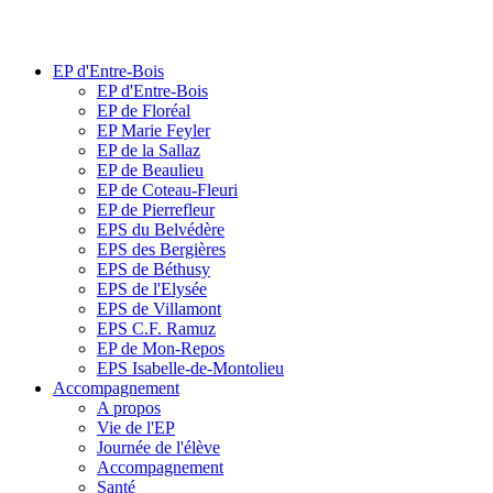
EP d'Entre-Bois
EP d'Entre-Bois
EP de Floréal
EP Marie Feyler
EP de la Sallaz
EP de Beaulieu
EP de Coteau-Fleuri
EP de Pierrefleur
EPS du Belvédère
EPS des Bergières
EPS de Béthusy
EPS de l'Elysée
EPS de Villamont
EPS C.F. Ramuz
EP de Mon-Repos
EPS Isabelle-de-Montolieu
Accompagnement
A propos
Vie de l'EP
Journée de l'élève
Accompagnement
Santé