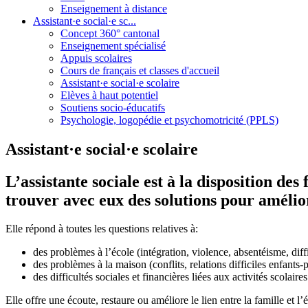
Enseignement à distance
Assistant·e social·e sc...
Concept 360° cantonal
Enseignement spécialisé
Appuis scolaires
Cours de français et classes d'accueil
Assistant·e social·e scolaire
Elèves à haut potentiel
Soutiens socio-éducatifs
Psychologie, logopédie et psychomotricité (PPLS)
Assistant·e social·e scolaire
L’assistante sociale est à la disposition des
trouver avec eux des solutions pour améliore
Elle répond à toutes les questions relatives à:
des problèmes à l’école (intégration, violence, absentéisme, diffic
des problèmes à la maison (conflits, relations difficiles enfants-p
des difficultés sociales et financières liées aux activités scolaires
Elle offre une écoute, restaure ou améliore le lien entre la famille et l’