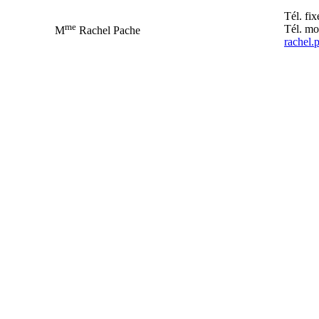
Tél. fi
me
Tél. mo
M
Rachel Pache
rachel.