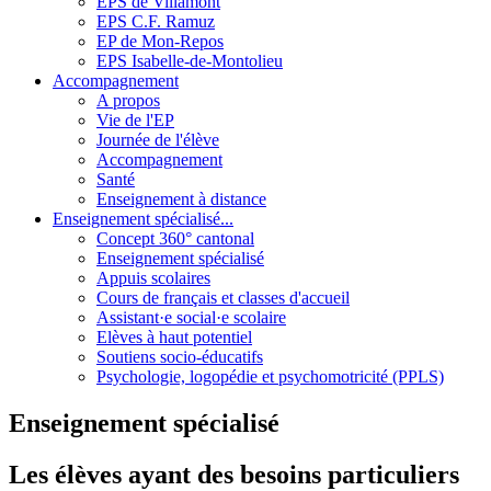
EPS de Villamont
EPS C.F. Ramuz
EP de Mon-Repos
EPS Isabelle-de-Montolieu
Accompagnement
A propos
Vie de l'EP
Journée de l'élève
Accompagnement
Santé
Enseignement à distance
Enseignement spécialisé...
Concept 360° cantonal
Enseignement spécialisé
Appuis scolaires
Cours de français et classes d'accueil
Assistant·e social·e scolaire
Elèves à haut potentiel
Soutiens socio-éducatifs
Psychologie, logopédie et psychomotricité (PPLS)
Enseignement spécialisé
Les élèves ayant des besoins particuliers