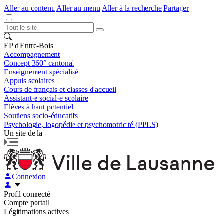
Aller au contenu
Aller au menu
Aller à la recherche
Partager
EP d'Entre-Bois
Accompagnement
Concept 360° cantonal
Enseignement spécialisé
Appuis scolaires
Cours de français et classes d'accueil
Assistant·e social·e scolaire
Elèves à haut potentiel
Soutiens socio-éducatifs
Psychologie, logopédie et psychomotricité (PPLS)
Un site de la
Connexion
Profil connecté
Compte portail
Légitimations actives