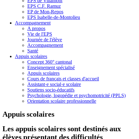
EPS de Villamont
EPS C.F. Ramuz
EP de Mon-Repos
EPS Isabelle-de-Montolieu
Accompagnement
A propos
Vie de l'EPS
Journée de l'élève
Accompagnement
Santé
Appuis scolaires
Concept 360° cantonal
Enseignement spécialisé
Appuis scolaires
Cours de français et classes d'accueil
Assistant·e social·e scolaire
Soutiens socio-éducatifs
Psychologie, logopédie et psychomotricité (PPLS)
Orientation scolaire professionnelle
Appuis scolaires
Les appuis scolaires sont destinés aux
élèves présentant des difficultés