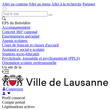
Aller au contenu
Aller au menu
Aller à la recherche
Partager
EPS du Belvédère
Accompagnement
Concept 360° cantonal
Enseignement spécialisé
Appuis scolaires
Cours de français et classes d'accueil
Assistant·e social·e scolaire
Soutiens socio-éducatifs
Psychologie, logopédie et psychomotricité (PPLS)
Orientation scolaire professionnelle
Un site de la
Connexion
Profil connecté
Compte portail
Légitimations actives