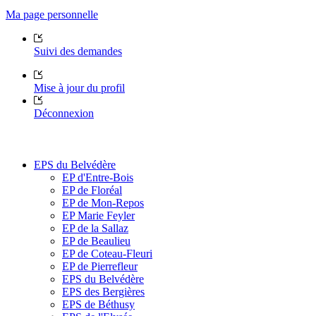
Ma page personnelle
Suivi des demandes
Mise à jour du profil
Déconnexion
EPS du Belvédère
EP d'Entre-Bois
EP de Floréal
EP de Mon-Repos
EP Marie Feyler
EP de la Sallaz
EP de Beaulieu
EP de Coteau-Fleuri
EP de Pierrefleur
EPS du Belvédère
EPS des Bergières
EPS de Béthusy