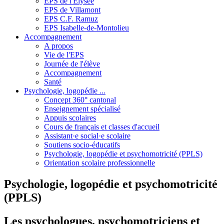
EPS de l'Elysée
EPS de Villamont
EPS C.F. Ramuz
EPS Isabelle-de-Montolieu
Accompagnement
A propos
Vie de l'EPS
Journée de l'élève
Accompagnement
Santé
Psychologie, logopédie ...
Concept 360° cantonal
Enseignement spécialisé
Appuis scolaires
Cours de français et classes d'accueil
Assistant·e social·e scolaire
Soutiens socio-éducatifs
Psychologie, logopédie et psychomotricité (PPLS)
Orientation scolaire professionnelle
Psychologie, logopédie et psychomotricité
(PPLS)
Les psychologues, psychomotriciens et