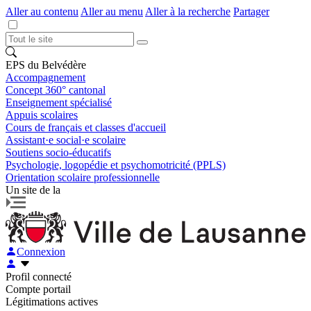
Aller au contenu
Aller au menu
Aller à la recherche
Partager
EPS du Belvédère
Accompagnement
Concept 360° cantonal
Enseignement spécialisé
Appuis scolaires
Cours de français et classes d'accueil
Assistant·e social·e scolaire
Soutiens socio-éducatifs
Psychologie, logopédie et psychomotricité (PPLS)
Orientation scolaire professionnelle
Un site de la
Connexion
Profil connecté
Compte portail
Légitimations actives