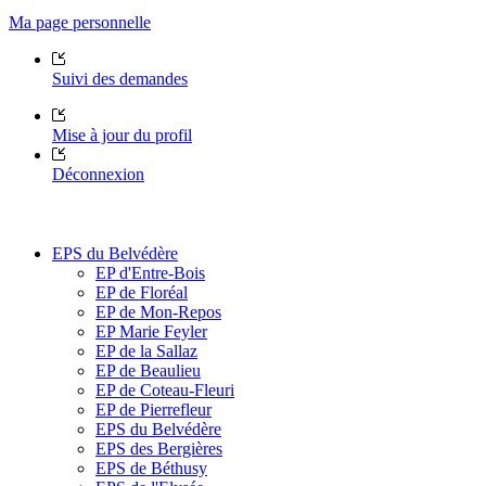
Ma page personnelle
Suivi des demandes
Mise à jour du profil
Déconnexion
EPS du Belvédère
EP d'Entre-Bois
EP de Floréal
EP de Mon-Repos
EP Marie Feyler
EP de la Sallaz
EP de Beaulieu
EP de Coteau-Fleuri
EP de Pierrefleur
EPS du Belvédère
EPS des Bergières
EPS de Béthusy