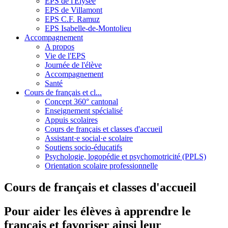
EPS de l'Elysée
EPS de Villamont
EPS C.F. Ramuz
EPS Isabelle-de-Montolieu
Accompagnement
A propos
Vie de l'EPS
Journée de l'élève
Accompagnement
Santé
Cours de français et cl...
Concept 360° cantonal
Enseignement spécialisé
Appuis scolaires
Cours de français et classes d'accueil
Assistant·e social·e scolaire
Soutiens socio-éducatifs
Psychologie, logopédie et psychomotricité (PPLS)
Orientation scolaire professionnelle
Cours de français et classes d'accueil
Pour aider les élèves à apprendre le
français et favoriser ainsi leur