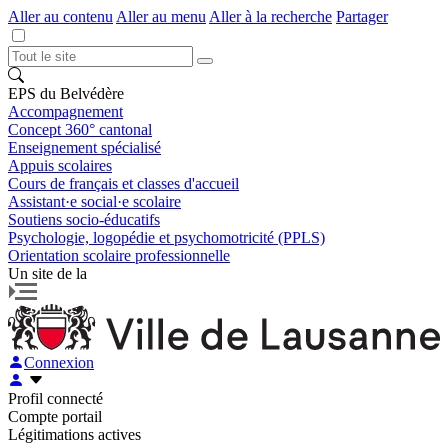
Aller au contenu
Aller au menu
Aller à la recherche
Partager
EPS du Belvédère
Accompagnement
Concept 360° cantonal
Enseignement spécialisé
Appuis scolaires
Cours de français et classes d'accueil
Assistant·e social·e scolaire
Soutiens socio-éducatifs
Psychologie, logopédie et psychomotricité (PPLS)
Orientation scolaire professionnelle
Un site de la
Connexion
Profil connecté
Compte portail
Légitimations actives